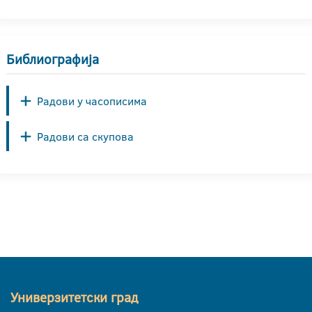
Библиографија
Радови у часописима
Радови са скупова
Универзитетски град