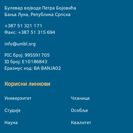
Булевар војводе Петра Бојовића
Бања Лука, Република Српска
+387 51 321 171
Факс: +387 51 315 694
info@unibl.org
PIC број: 995591705
ID број: E10186843
Еразмус код: BA BANJA02
Корисни линкови
Универзитет
Чланице
Студије
Особље
Наука
Квалитет