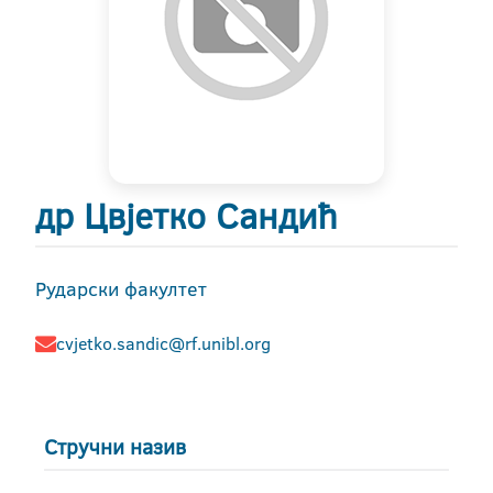
др Цвјетко Сандић
Рударски факултет
cvjetko.sandic@rf.unibl.org
Стручни назив