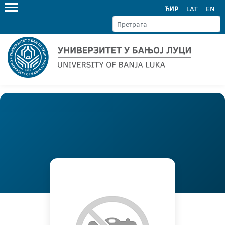
ЋИР
LAT
EN