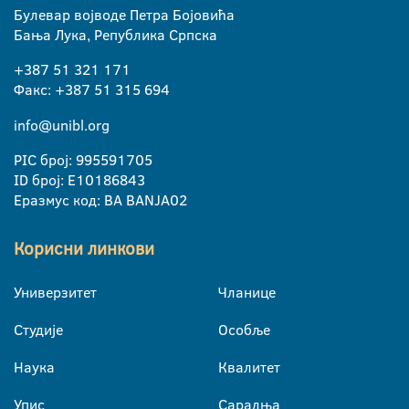
Булевар војводе Петра Бојовића
Бања Лука, Република Српска
+387 51 321 171
Факс: +387 51 315 694
info@unibl.org
PIC број: 995591705
ID број: E10186843
Еразмус код: BA BANJA02
Корисни линкови
Универзитет
Чланице
Студије
Особље
Наука
Квалитет
Упис
Сарадња