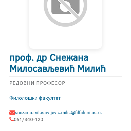
проф. др Снежана
Милосављевић Милић
РЕДОВНИ ПРОФЕСОР
Филолошки факултет
snezana.milosavljevic.milic@filfak.ni.ac.rs
051/340-120