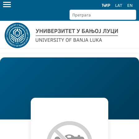
ЋИР
LAT
EN