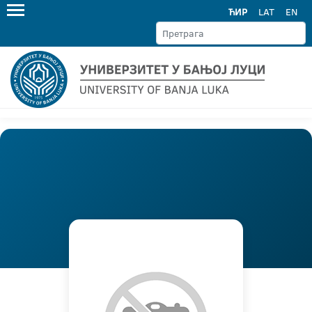
ЋИР
LAT
EN