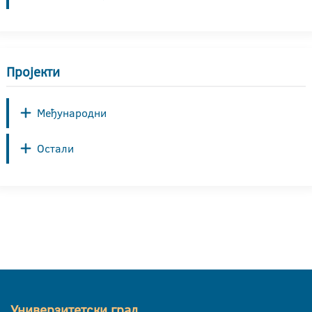
Пројекти
Међународни
Остали
Универзитетски град