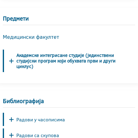
Предмети
Медицински факултет
Академске интегрисане студије (јединствени
студијски програм који обухвата први и други
циклус)
Библиографија
Радови у часописима
Радови са скупова