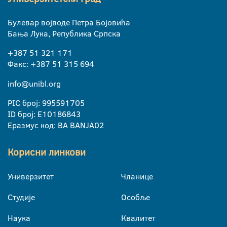
Булевар војводе Петра Бојовића
Бања Лука, Република Српска
+387 51 321 171
Факс: +387 51 315 694
info@unibl.org
PIC број: 995591705
ID број: E10186843
Еразмус код: BA BANJA02
Корисни линкови
Универзитет
Чланице
Студије
Особље
Наука
Квалитет