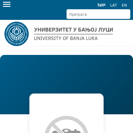
ЋИР
LAT
EN