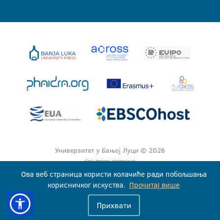
Универзитет у Бањој Луци © 2026
Сва права задржана
Ова веб страница користи колачиће ради побољшања
корисничког искуства.
Прочитај више
Прихвати