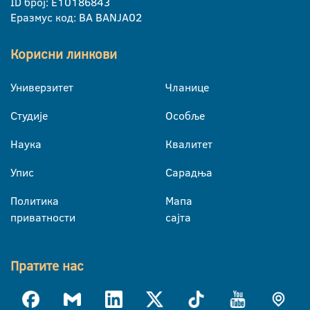
ID број: E10186843
Еразмус код: BA BANJA02
Корисни линкови
Универзитет
Чланице
Студије
Особље
Наука
Квалитет
Упис
Сарадња
Политика
Мапа
приватности
сајта
Пратите нас