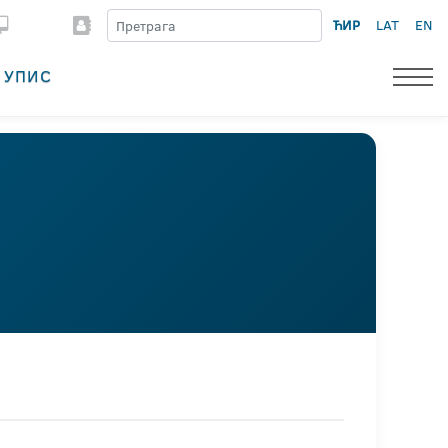
ЋИР
LAT
EN
УПИС