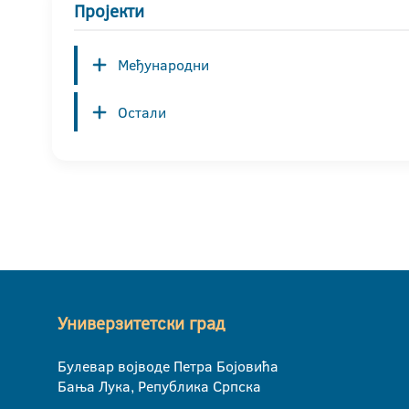
Пројекти
Међународни
Остали
Универзитетски град
Булевар војводе Петра Бојовића
Бања Лука, Република Српска