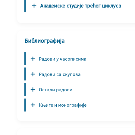
Академске студије трећег циклуса
Библиографија
Радови у часописима
Радови са скупова
Остали радови
Књиге и монографије