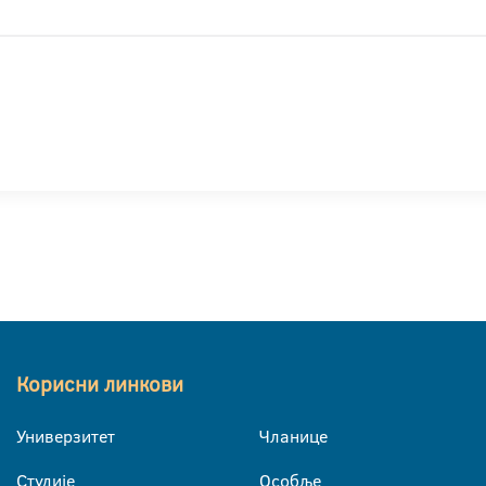
Корисни линкови
Универзитет
Чланице
Студије
Особље