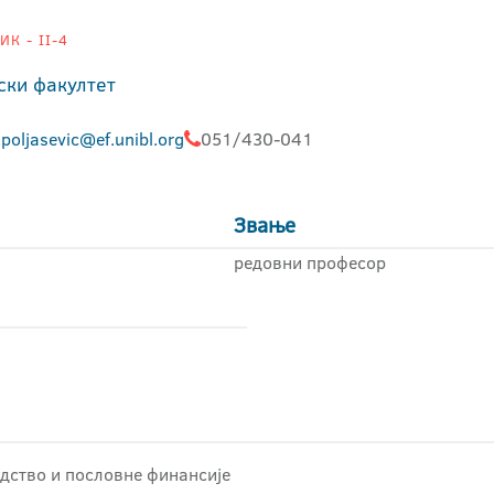
К - II-4
ски факултет
.poljasevic@ef.unibl.org
051/430-041
Звање
редовни професор
одство и пословне финансије