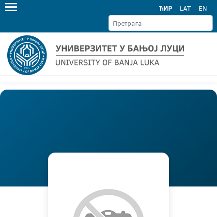
ЋИР
LAT
EN