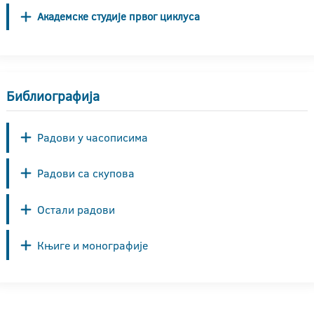
Академске студије првог циклуса
Библиографија
Радови у часописима
Радови са скупова
Остали радови
Књиге и монографије