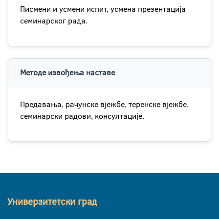
Писмени и усмени испит, усмена презентација
семинарског рада.
Методе извођења наставе
Предавања, рачунске вјежбе, теренске вјежбе,
семинарски радови, консултације.
Универзитетски град