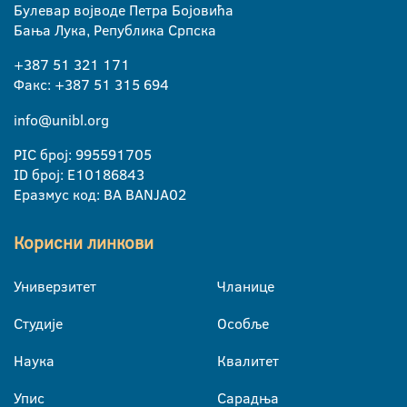
Булевар војводе Петра Бојовића
Бања Лука, Република Српска
+387 51 321 171
Факс: +387 51 315 694
info@unibl.org
PIC број: 995591705
ID број: E10186843
Еразмус код: BA BANJA02
Корисни линкови
Универзитет
Чланице
Студије
Особље
Наука
Квалитет
Упис
Сарадња