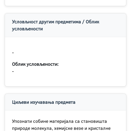
Условљност другим предметима / Облик
условљености
-
Облик условљености:
-
Циљеви изучавања предмета
Упознати собине материјала са становишта
природе молекула, хемијске везе и кристалне