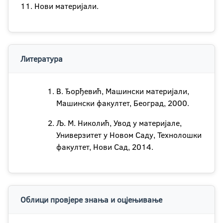
11. Нови материјали.
Литература
В. Ђорђевић, Машински материјали,
Машински факултет, Београд, 2000.
Љ. M. Никoлић, Увoд у мaтeриjaлe,
Унивeрзитeт у Нoвoм Сaду, Teхнoлoшки
фaкултeт, Нoви Сaд, 2014.
Облици провјере знања и оцјењивање