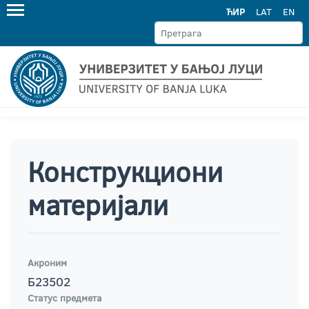
ЋИР
LAT
EN
Конструкциони
материјали
Акроним
Б23502
Статус предмета