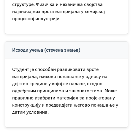
структуре. Физичка и механичка својства
најзначајних врста материјала у хемијској
процесној индустрији.
Исходи учења (стечена знања)
Студент је способан разликовати врсте
материјала, њихово понашање у односу на
дејство средине у којој се налазе, сходно
одређеним принципима и законитостима. Може
правилно изабрати материјал за пројектовану
конструкцију и предвидјети његово понашање у
датим условима.