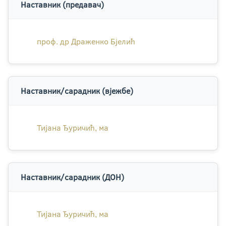
Наставник (предавач)
проф. др Драженко Бјелић
Наставник/сарадник (вјежбе)
Тијана Ђуричић, ма
Наставник/сарадник (ДОН)
Тијана Ђуричић, ма