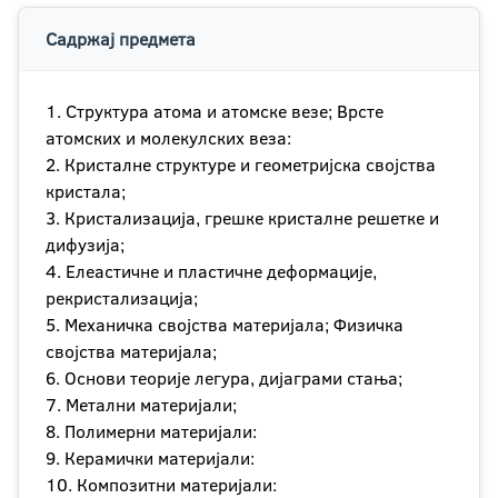
Садржај предмета
1. Структура атома и атомске везе; Врсте
атомских и молекулских веза:
2. Кристалне структуре и геометријска својства
кристала;
3. Кристализација, грешке кристалне решетке и
дифузија;
4. Елеастичне и пластичне деформације,
рекристализација;
5. Механичка својства материјала; Физичка
својства материјала;
6. Основи теорије легура, дијаграми стања;
7. Метални материјали;
8. Полимерни материјали:
9. Керамички материјали:
10. Композитни материјали: