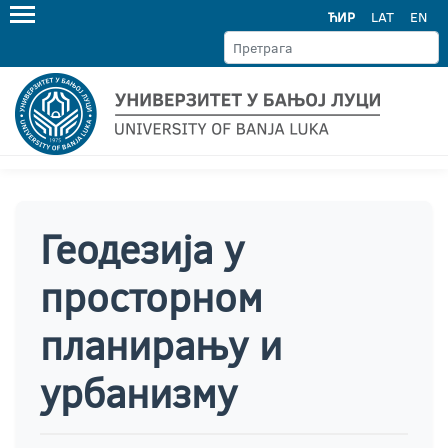
ЋИР
LAT
EN
Геодезија у
просторном
планирању и
урбанизму