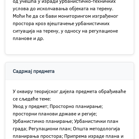
од учешћа у изради урбанистичко-техничких
услова до исколчавања објеката на терену.
Моћи ће да се бави мониторингом изграђеног
простора кроз вјештачење урбанистичких
ситуација на терену, у односу на регулационе
планове и др.
Садржај предмета
У оквиру теоријског дијела предмета обрађиваће
се сљедеће теме:
Увод у предмет; Просторно планирање;
просторни планови државе и регије;
Урбанистичко планирање; Урбанистички план
града; Регулациони план; Општа методологија
планирања простора; Припрема израде плана и