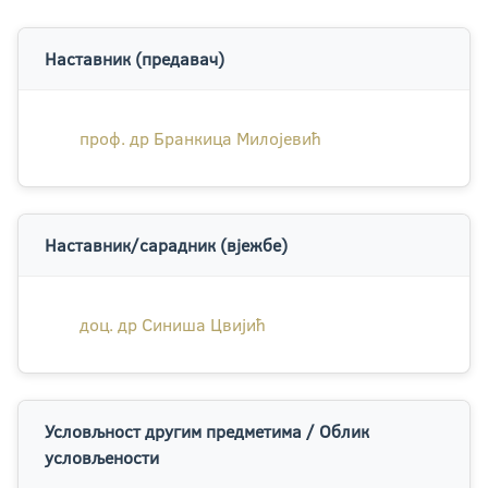
Наставник (предавач)
проф. др Бранкица Милојевић
Наставник/сарадник (вјежбе)
доц. др Синиша Цвијић
Условљност другим предметима / Облик
условљености