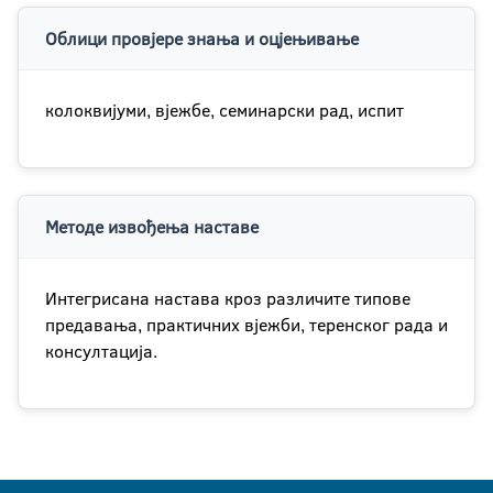
Облици провјере знања и оцјењивање
колоквијуми, вјежбе, семинарски рад, испит
Методе извођења наставе
Интегрисана настава кроз различите типове
предавања, практичних вјежби, теренског рада и
консултација.