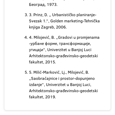
Београд, 1973.
3. Prinz, D. „ Urbanističko planiranje-
Svezak 1.“, Golden marketing-Tehnička
knjiga Zagreb, 2006.
4. Milojević, B. „Gradovi u promjenama
-урбане форме, трансформације,
утицаји“, Univerzitet u Banjoj Luci
Arhitektonsko-građevinsko-geodetski
fakultet, 2015.
5. Milić-Marković, Lj., Milojević, B.
„Saobraćajnice i prostor-dopunjeno
izdanje“, Univerzitet u Banjoj Luci,
Arhitektonsko-građevinsko-geodetski
fakultet, 2019.