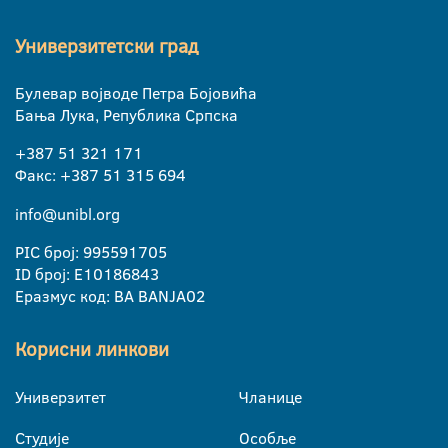
Универзитетски град
Булевар војводе Петра Бојовића
Бања Лука, Република Српска
+387 51 321 171
Факс: +387 51 315 694
info@unibl.org
PIC број: 995591705
ID број: E10186843
Еразмус код: BA BANJA02
Корисни линкови
Универзитет
Чланице
Студије
Особље