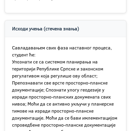
Исходи учења (стечена знања)
Савладавањем свих фаза наставног процеса,
студент ће:
Упознати се са системом планирања на
територији Републике Српске и законском
регулативом која регулише ову област;
Препознавати све врсте просторно-планске
документације; Спознати улогу геодезије у
изради просторно-планских докумената свих
нивоа; Моћи да се активно укључи у планерске
тимове на изради просторно-планске
документације. Моћи да се бави имлементацијом
спроведбене просторно-планске документације