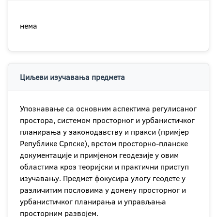
нема
Циљеви изучавања предмета
Упознавање са основним аспектима регулисаног
простора, системом просторног и урбанистичког
планирања у законодавству и пракси (примјер
Републике Српске), врстом просторно-планске
документације и примјеном геодезије у овим
областима кроз теоријски и практични приступ
изучавању. Предмет фокусира улогу геодете у
различитим пословима у домену просторног и
урбанистичког планирања и управљања
просторним развојем.