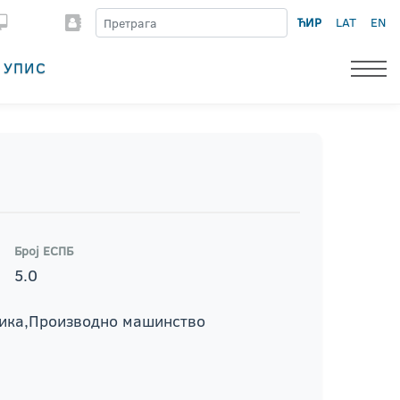
ЋИР
LAT
EN
УПИС
Број ЕСПБ
5.0
ника,Производно машинство