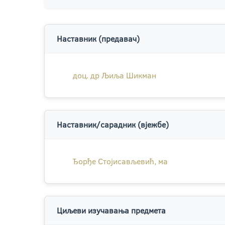
Наставник (предавач)
доц. др Љиља Шикман
Наставник/сарадник (вјежбе)
Ђорђе Стојисављевић, ма
Циљеви изучавања предмета