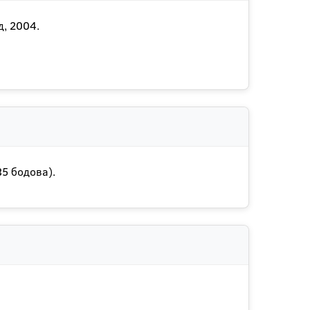
д, 2004.
35 бодова).