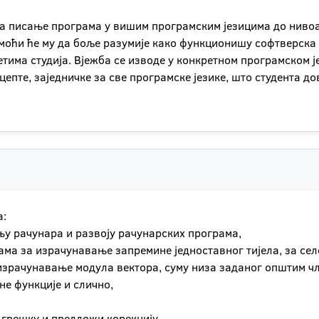
 за писање програма у вишим програмским језицима до нивоа
моћи ће му да боље разумије како функционишу софтверска 
има студија. Вјежба се изводе у конкретном програмском је
епте, заједничке за све програмске језике, што студента до
а:
у рачунара и развоју рачунарских програма,
ма за израчунавање запремине једноставног тијела, за сел
израчунавање модула вектора, суму низа заданог општим ч
не функције и слично,
у грешку и предложи корекцију,