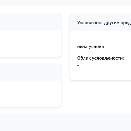
Условљност другим пред
нема услова
Облик условљености:
-