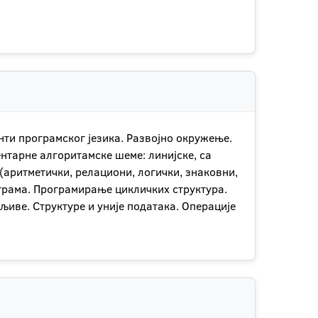
ти програмског језика. Развојно окружење.
нтарне алгоритамске шеме: линијске, са
(аритметички, релациони, логички, знаковни,
ограма. Програмирање цикличких структура.
иве. Структуре и уније података. Операције