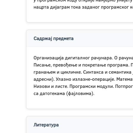
нацрта дијаграм тока заданог програмског к
Садржај предмета
Организација дигиталног рачунара. О рачун
Писање, превођење и покретање програма. Пр
гранањем и цикличке. Синтакса и семантика 
адресни). Улазно излазне-операције. Матема
Низови и листе. Програмски модули. Потпрог
са датотекама (фајловима).
Литература