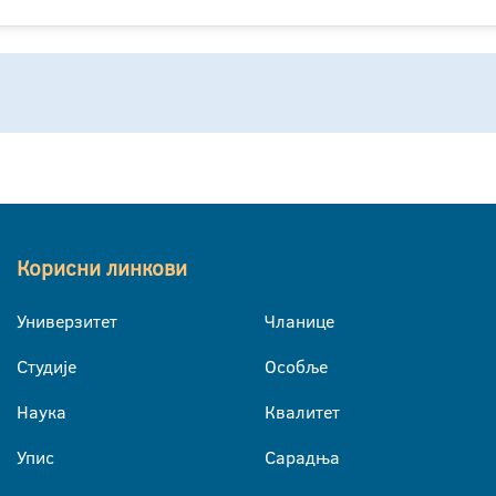
Корисни линкови
Универзитет
Чланице
Студије
Особље
Наука
Квалитет
Упис
Сарадња