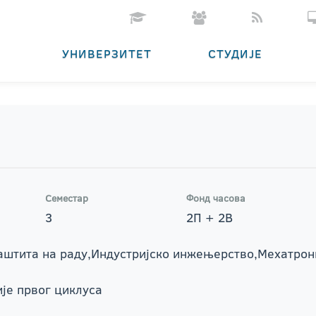
УНИВЕРЗИТЕТ
СТУДИЈЕ
Семестар
Фонд часова
3
2П + 2В
Заштита на раду,Индустријско инжењерство,Мехатро
је првог циклуса