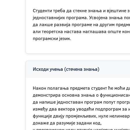
Студенти треба да стекне знања и вјештине
једноставнијих програма. Усвојена знања по
да лакше развија програме на другим предмет
али теоретска настава наглашава опште конц
програмски језик.
Исходи учења (стечена знања)
Након полагања предмета студент ће моћи д
демонстрира основна знања о функционисањ
да напише једноставан програм попут програ
између два вектора уводећи подпрограм за 
функције двију промјенљивих, нуле нелинеар
докаже да разумије задани код,
у програмском коду открије намјерно унијет