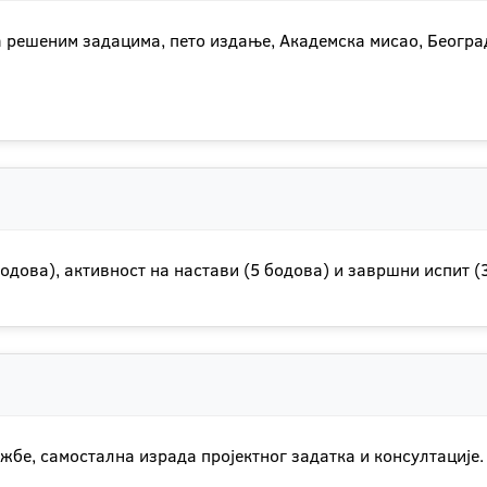
а решеним задацима, пето издање, Академска мисао, Београ
 бодова), активност на настави (5 бодова) и завршни испит (
жбе, самостална израда пројектног задатка и консултације.