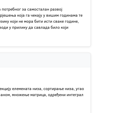
 потребног за самосталан развој
рјешења која га чекају у вишим годинама те
зику који не мора бити исти сваке године,
води у прилику да савлада било који
екцију елемената низа, сортирање низа, угао
ланом, множење матрица, одређени интеграл