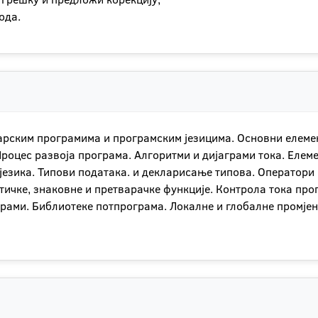
ода.
арским програмима и програмским језицима. Основни елемен
оцес развоја програма. Алгоритми и дијаграми тока. Елеме
језика. Типови података. и декларисање типова. Оператори 
тичке, знаковне и претварачке функције. Контрола тока пр
рами. Библиотеке потпрограма. Локалне и глобалне промјенљ