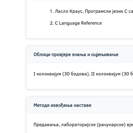
Ласло Краус, Програмски језик С с
C Language Reference
Облици провјере знања и оцјењивање
I колоквијум (30 бодова), II колоквијум (30
Методе извођења наставе
Предавања, лабораторијске (рачунарске) вје