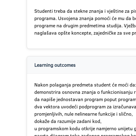
Studenti treba da stekne znanja i vještine za 
programa. Usvojena znanja pomoći će mu da bolj
programe na drugim predmetima studija. Vježba 
naglašava opšte koncepte, zajedničke za sve pro
Learning outcomes
Nakon polaganja predmeta student će moći da
demonstrira osnovna znanja o funkcionisanju r
da napiše jednostavan program poput programa 
dva vektora uvodeći podprogram za izračunavan
promjenljivih, nule nelinearne funkcije i slično,
dokaže da razumije zadani kod,
u programskom kodu otkrije namjerno unijetu gr
nacrta dijagram toka zadanog programskog ko