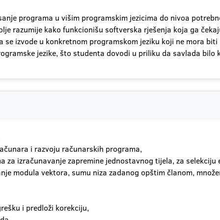
pisanje programa u višim programskim jezicima do nivoa potrebn
e razumije kako funkcionišu softverska rješenja koja ga čekaju
se izvode u konkretnom programskom jeziku koji ne mora biti i
gramske jezike, što studenta dovodi u priliku da savlada bilo k
:
ačunara i razvoju računarskih programa,
za izračunavanje zapremine jednostavnog tijela, za selekciju e
je modula vektora, sumu niza zadanog opštim članom, množenje
ešku i predloži korekciju,
da.