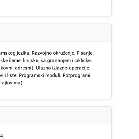
mskog jezika. Razvojno okruženje. Pisanje,
e šeme: linijske, sa grananjem i cikličke.
akovni, adresni). Ulazno izlazne-operacije.
i i liste. Programski moduli. Potprogrami.
fajlovima).
4.