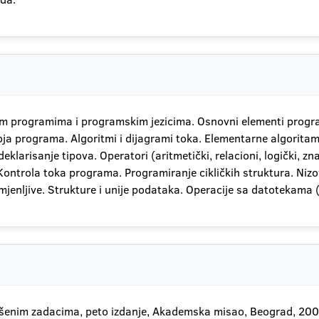
im programima i programskim jezicima. Osnovni elementi progra
a programa. Algoritmi i dijagrami toka. Elementarne algoritamsk
eklarisanje tipova. Operatori (aritmetički, relacioni, logički, zn
ontrola toka programa. Programiranje cikličkih struktura. Nizov
jenljive. Strukture i unije podataka. Operacije sa datotekama (
rešenim zadacima, peto izdanje, Akademska misao, Beograd, 200