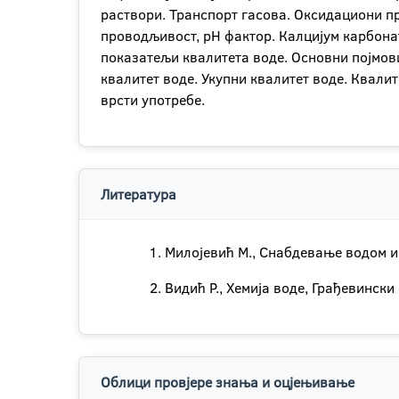
раствори. Транспорт гасова. Оксидациони пр
проводљивост, pH фактор. Калцијум карбонат
показатељи квалитета воде. Основни појмов
квалитет воде. Укупни квалитет воде. Квали
врсти употребе.
Литература
Милојевић М., Снабдевање водом и
Видић Р., Хемија воде, Грађевински
Облици провјере знања и оцјењивање