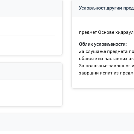
Условљност другим пред
предмет Основе хидраул
Облик условљености:
За слушање предмета пот
обавезе из наставних ак
За полагање завршног и
завршни испит из предм