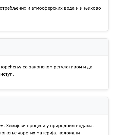
потребљених и атмосферских вода и и њихово
 поређењу са законском регулативом и да
иступ.
м. Хемијски процеси у природним водама.
аложење чврстих материја, колоидни