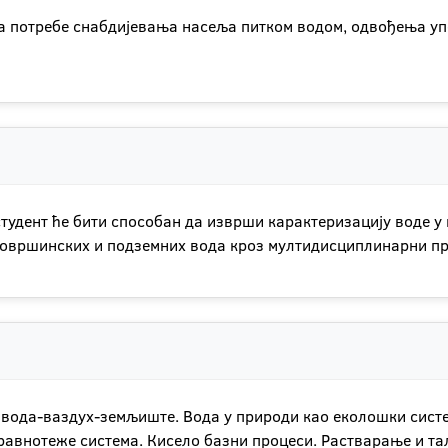
а потребе снабдијевања насеља питком водом, одвођења у
тудент ће бити способан да изврши карактеризацију воде у
површинских и подземних вода кроз мултидисциплинарни пр
м вода-ваздух-земљиште. Вода у природи као еколошки систе
 равнотеже система. Кисело базни процеси. Растварање и т