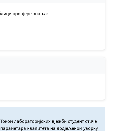
блици провјере знања:
 Током лабораторијских вјежби студент стиче
 параметара квалитета на додјељеном узорку