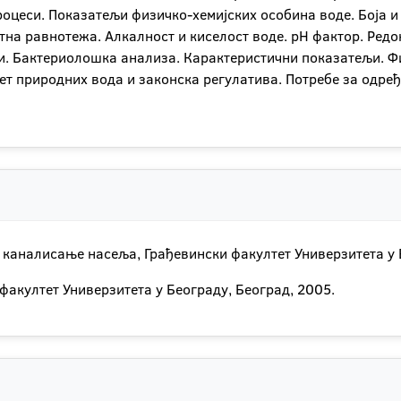
оцеси. Показатељи физичко-хемијских особина воде. Боја и
на равнотежа. Алкалност и киселост воде. pH фактор. Редо
и. Бактериолошка анализа. Карактеристични показатељи. Фи
тет природних вода и законска регулатива. Потребе за одре
 каналисање насеља, Грађевински факултет Универзитета у 
 факултет Универзитета у Београду, Београд, 2005.