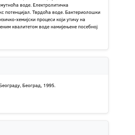
 мутноћа воде. Електролитичка
кс потенцијал. Тврдоћа воде. Бактериолошки
зичко-хемијски процеси који утичу на
ђеним квалитетом воде намијењене посебној
Београду, Београд, 1995.