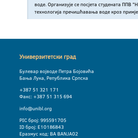
воде. Организује се посјета студената ППВ "
технологија пречишћавања воде кроз примје
Универзитетски град
Булевар војводе Петра Бојовића
Бања Лука, Република Српска
+387 51 321 171
Факс: +387 51 315 694
info@unibl.org
PIC број: 995591705
ID број: E10186843
Еразмус код: BA BANJA02