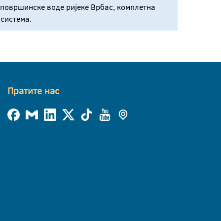
а површинске воде ријеке Врбас, комплетна
система.
Пратите нас