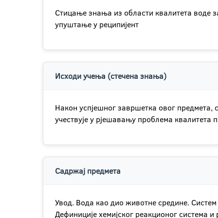
Стицање знања из области квалитета воде з
упуштање у реципијент
Исходи учења (стечена знања)
Након успјешног завршетка овог предмета, с
учествује у рјешавању проблема квалитета 
Садржај предмета
Увод. Вода као дио животне средине. Систе
Дефиниције хемијског реакционог система и