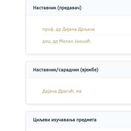
Наставник (предавач)
проф. др Дијана Дрљача
доц. др Милан Јакшић
Наставник/сарадник (вјежбе)
Дајана Драгић, ма
Циљеви изучавања предмета