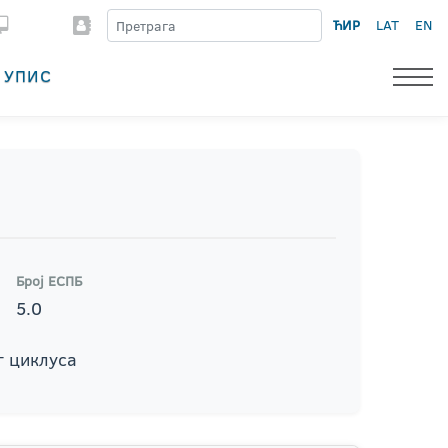
ЋИР
LAT
EN
УПИС
Број ЕСПБ
5.0
г циклуса