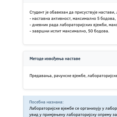
Студент је обавезан да присуствује настави
- наставна активност, максимално 5 бодова,
- дневник рада лабораторијских вјежби, мак
- завршни испит максимално, 50 бодова.
Методе извођења наставе
Предавања, рачунске вјежбе, лабораторијске
Посебна назнака:
Лабораторијске вјежбе се организују у лабо
увид у примјењену лабораторијску опрему з