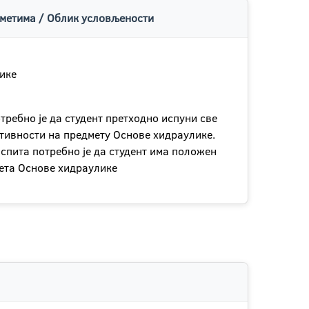
метима / Облик условљености
ике
ребно је да студент претходно испуни све
тивности на предмету Основе хидраулике.
спита потребно је да студент има положен
ета Основе хидраулике