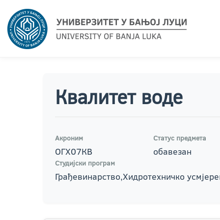
Квалитет воде
Акроним
Статус предмета
ОГХ07КВ
обавезан
Студијски програм
Грађевинарство,Хидротехничко усмјер