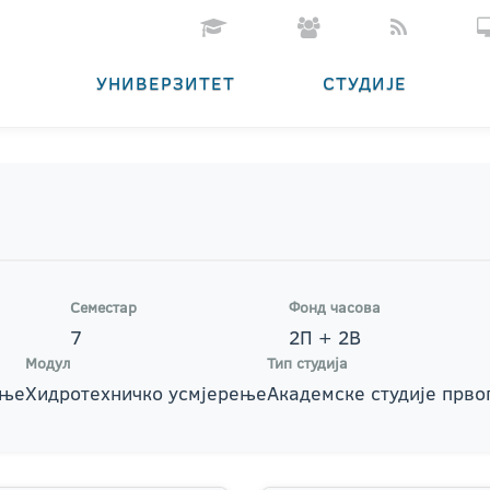
УНИВЕРЗИТЕТ
СТУДИЈЕ
Семестар
Фонд часова
7
2П + 2В
Модул
Тип студија
ење
Хидротехничко усмјерење
Академске студије прво