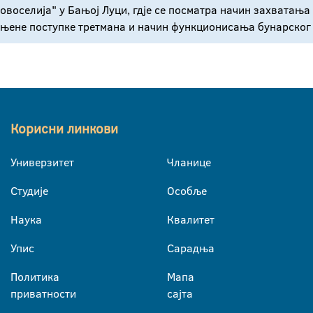
Новоселија" у Бањој Луци, гдје се посматра начин захватањ
њене поступке третмана и начин функционисања бунарског 
Корисни линкови
Универзитет
Чланице
Студије
Особље
Наука
Квалитет
Упис
Сарадња
Политика
Мапа
приватности
сајта