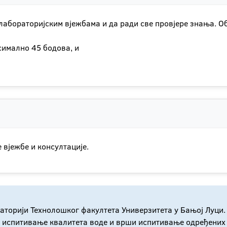
, лабораторијским вјежбама и да ради све провјере знања. О
симално 45 бодова, и
 вјежбе и консултације.
раторији Технолошког факултета Универзитета у Бањој Луци.
а испитивање квалитета воде и врши испитивање одређених