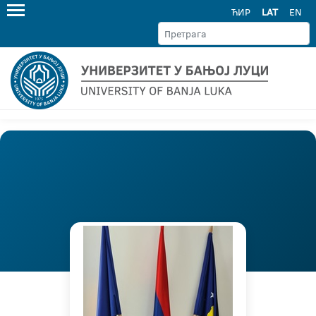
ЋИР
LAT
EN