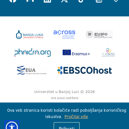
Univerzitet u Banjoj Luci © 2026
Sva prava zadržana
Ova veb stranica koristi kolačiće radi poboljšanja korisničkog
iskustva.
Pročitaj više
Prihvati