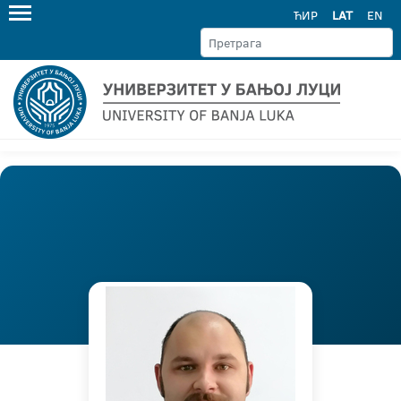
ЋИР
LAT
EN