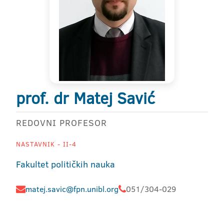
prof. dr Matej Savić
REDOVNI PROFESOR
NASTAVNIK - II-4
Fakultet političkih nauka
matej.savic@fpn.unibl.org
051/304-029