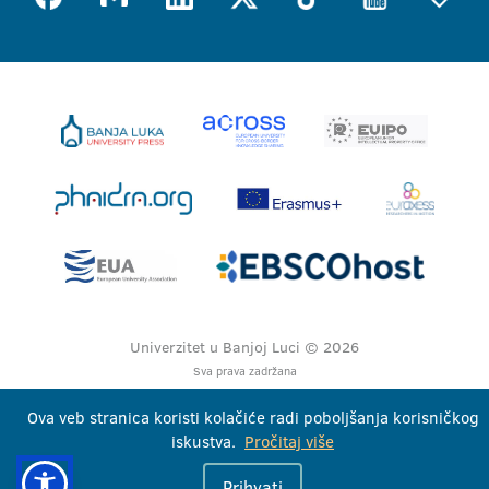
Univerzitet u Banjoj Luci © 2026
Sva prava zadržana
Ova veb stranica koristi kolačiće radi poboljšanja korisničkog
iskustva.
Pročitaj više
Prihvati