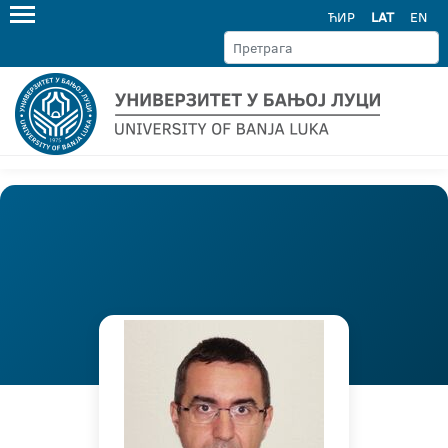
ЋИР
LAT
EN