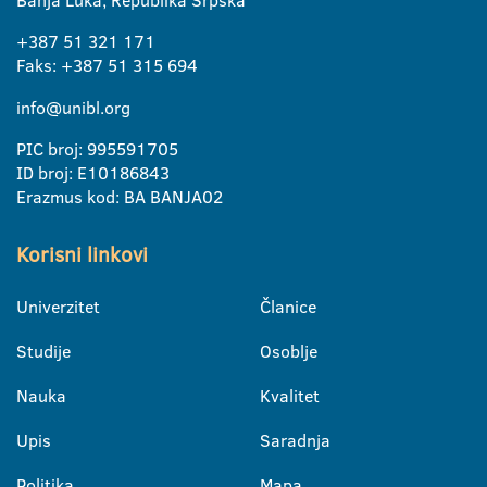
Banja Luka, Republika Srpska
+387 51 321 171
Faks: +387 51 315 694
info@unibl.org
PIC broj: 995591705
ID broj: E10186843
Erazmus kod: BA BANJA02
Korisni linkovi
Univerzitet
Članice
Studije
Osoblje
Nauka
Kvalitet
Upis
Saradnja
Politika
Mapa