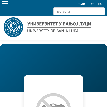
ЋИР
LAT
EN