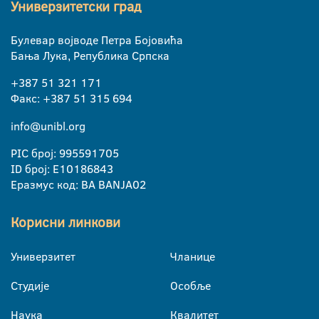
Универзитетски град
Булевар војводе Петра Бојовића
Бања Лука, Република Српска
+387 51 321 171
Факс: +387 51 315 694
info@unibl.org
PIC број: 995591705
ID број: E10186843
Еразмус код: BA BANJA02
Корисни линкови
Универзитет
Чланице
Студије
Особље
Наука
Квалитет