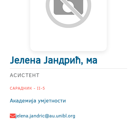
Јелена Јандрић, ма
АСИСТЕНТ
САРАДНИК - II-5
Академија умјетности
jelena.jandric@au.unibl.org