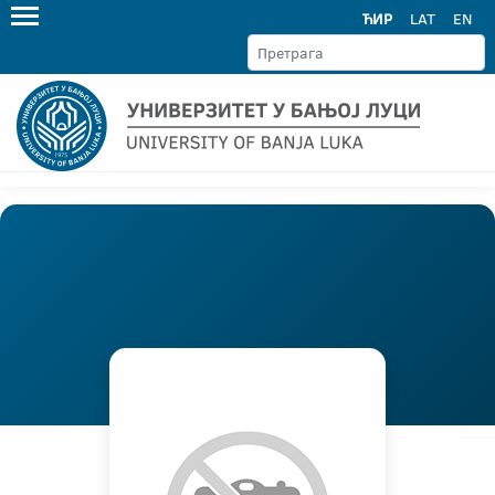
ЋИР
LAT
EN