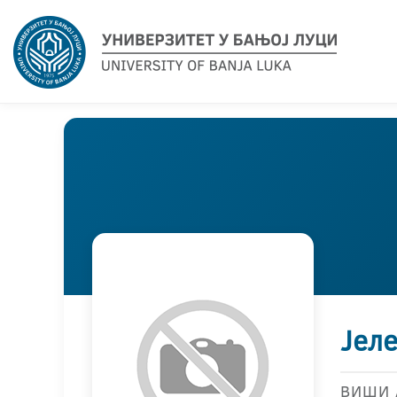
Јел
ВИШИ 