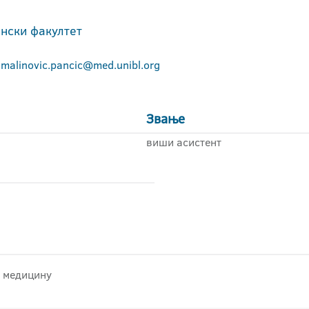
нски факултет
.malinovic.pancic@med.unibl.org
Звање
виши асистент
у медицину