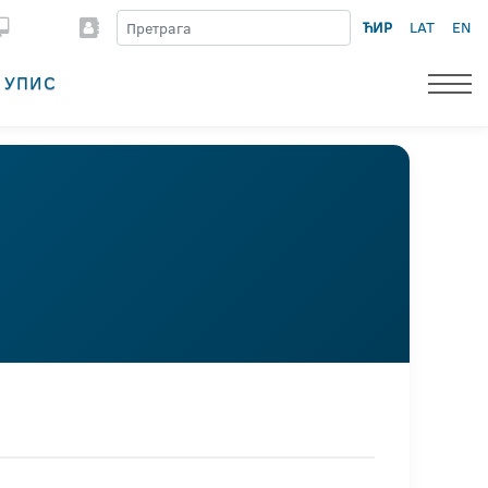
ЋИР
LAT
EN
УПИС