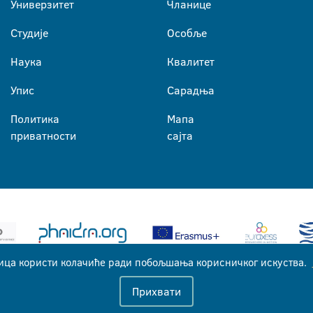
Универзитет
Чланице
Студије
Особље
Наука
Квалитет
Упис
Сарадња
Политика
Мапа
приватности
сајта
ица користи колачиће ради побољшања корисничког искуства.
Универзитет у Бањој Луци © 2026
Прихвати
Сва права задржана