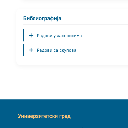
Библиографија
Радови у часописима
Радови са скупова
Универзитетски град