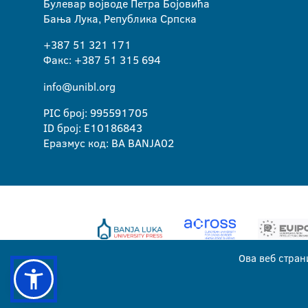
Булевар војводе Петра Бојовића
Бања Лука, Република Српска
+387 51 321 171
Факс: +387 51 315 694
info@unibl.org
PIC број: 995591705
ID број: E10186843
Еразмус код: BA BANJA02
Ова веб стран