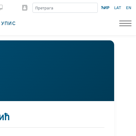
ЋИР
LAT
EN
УПИС
ић