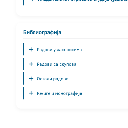
Библиографија
Радови у часописима
Радови са скупова
Остали радови
Књиге и монографије