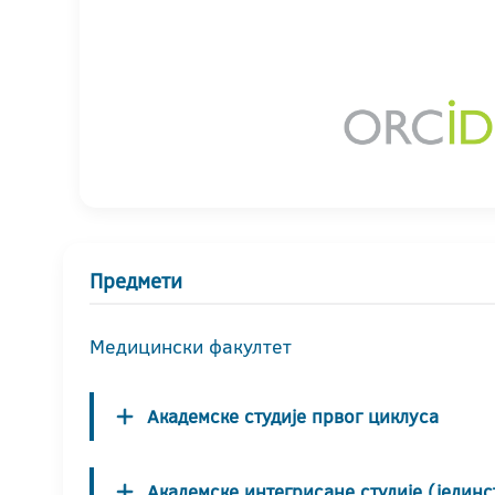
Предмети
Медицински факултет
Академске студије првог циклуса
Академске интегрисане студије (јединс