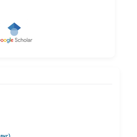
клус)