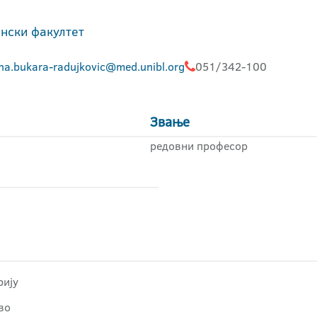
нски факултет
na.bukara-radujkovic@med.unibl.org
051/342-100
Звање
редовни професор
рију
во