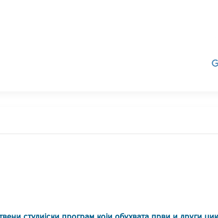
твени студијски програм који обухвата први и други ци