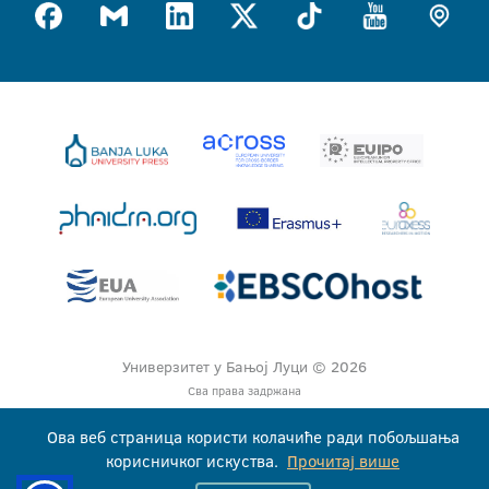
Универзитет у Бањој Луци © 2026
Сва права задржана
Ова веб страница користи колачиће ради побољшања
корисничког искуства.
Прочитај више