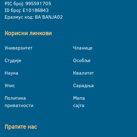
PIC број: 995591705
ID број: E10186843
Еразмус код: BA BANJA02
Корисни линкови
Универзитет
Чланице
Студије
Особље
Наука
Квалитет
Упис
Сарадња
Политика
Мапа
приватности
сајта
Пратите нас