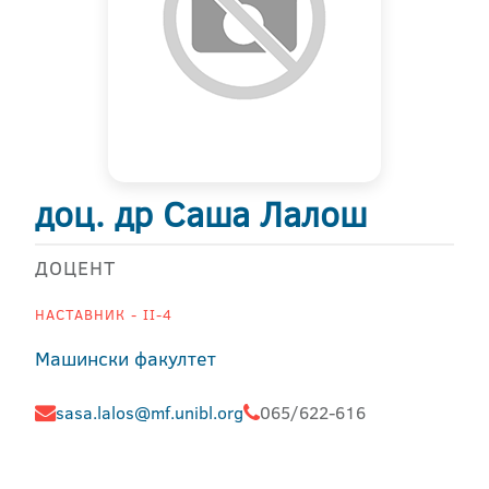
доц. др Саша Лалош
ДОЦЕНТ
НАСТАВНИК - II-4
Машински факултет
sasa.lalos@mf.unibl.org
065/622-616