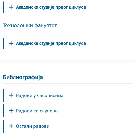
Академске студије првог циклуса
Технолошки факултет
Академске студије првог циклуса
Библиографија
Радови у часописима
Радови са скупова
Остали радови