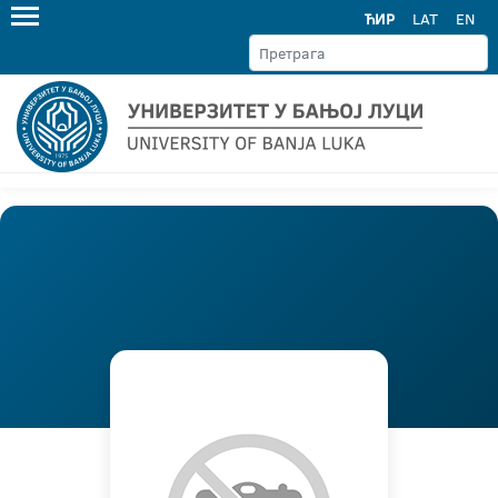
ЋИР
LAT
EN