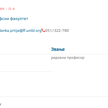
К - II-4
фски факултет
anka.prtija@ff.unibl.org
051/322-780
Звање
редовни професор
у