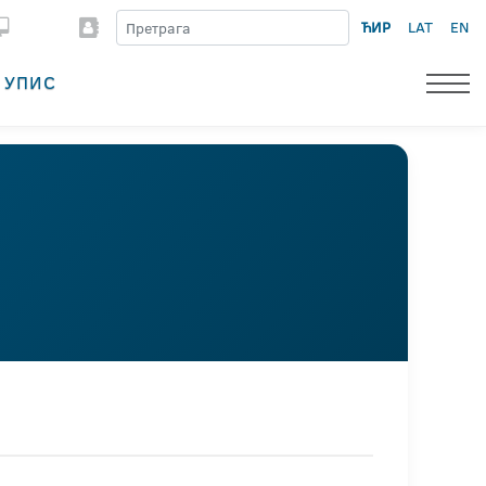
ЋИР
LAT
EN
УПИС