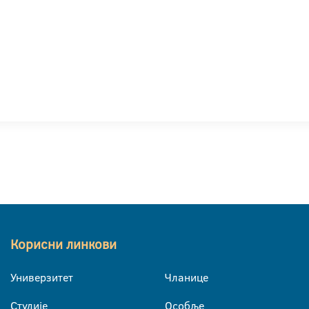
Корисни линкови
Универзитет
Чланице
Студије
Особље