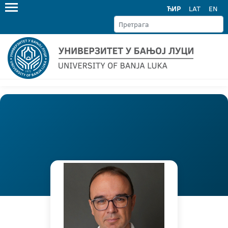
ЋИР
LAT
EN