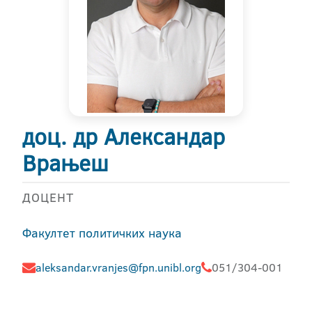
доц. др Александар
Врањеш
ДОЦЕНТ
Факултет политичких наука
aleksandar.vranjes@fpn.unibl.org
051/304-001