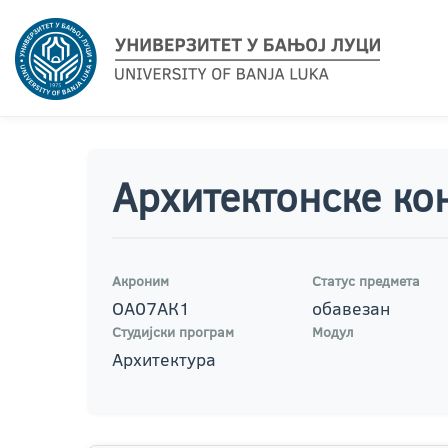
Архитектонске ко
Акроним
Статус предмета
ОА07АК1
обавезан
Студијски програм
Модул
Архитектура