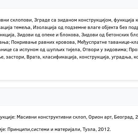
ивни склопови, Зграде са зиданом конструкцијом, функција 
кација темеља, Изолација од подземне влаге објекта без по
нкција, Зидови од опеке и блокова, Зидови од бетонских б
ња; Покривање равних кровова, Међуспратне таванице-клас
ице са испуном од шупљих тијела, Отвори у зидовима; Проз
е, застори, Врата, класификација, конструкција, уградња, к
рукције: Масивни конструктивни склоп, Орион арт, Београд, 
ије: Принципи,системи и материјали, Тузла, 2012.