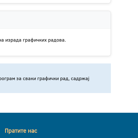
на израда графичких радова.
рограм за сваки графички рад, садржај
Пратите нас