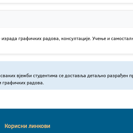
 израда графичких радова, консултације. Учење и самостал
ка сваких вјежби студентима се доставља детаљно разрађен п
м графичких радова.
Корисни линкови