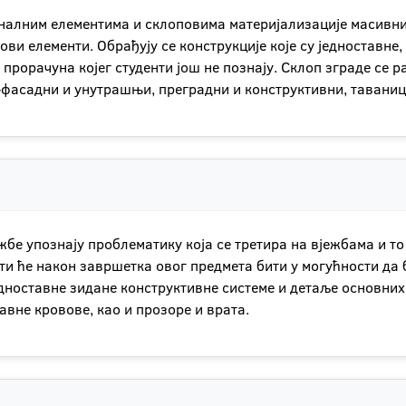
алним елементима и склоповима материјализације масивних 
ви елементи. Обрађују се конструкције које су једноставне
 прорачуна којег студенти још не познају. Склоп зграде се 
-фасадни и унутрашњи, преградни и конструктивни, таванице
ежбе упознају проблематику која се третира на вјежбама и 
и ће након завршетка овог предмета бити у могућности да 
дноставне зидане конструктивне системе и детаље основних 
авне кровове, као и прозоре и врата.