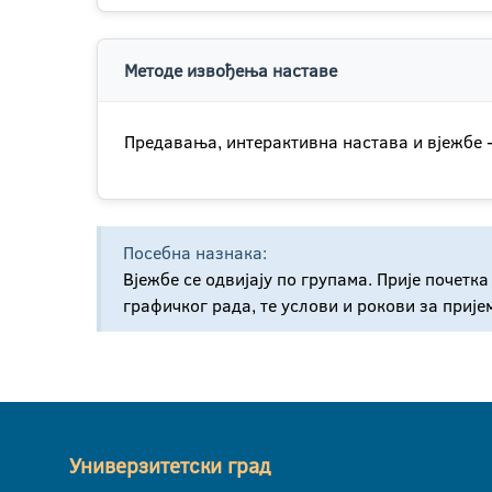
Методе извођења наставе
Предавања, интерактивна настава и вјежбе -
Посебна назнака:
Вјежбе се одвијају по групама. Прије почет
графичког рада, те услови и рокови за прије
Универзитетски град