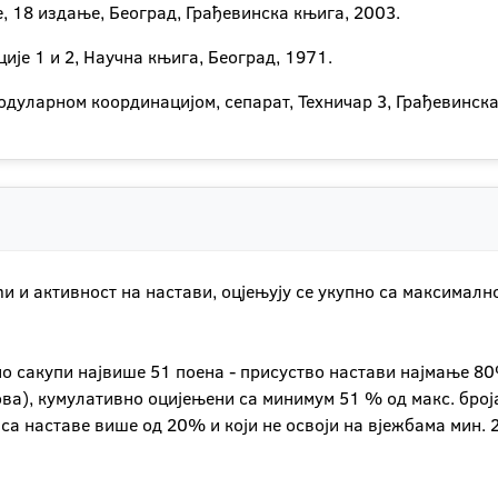
е, 18 издање, Београд, Грађевинска књига, 2003.
ције 1 и 2, Научна књига, Београд, 1971.
модуларном координацијом, сепарат, Техничар 3, Грађевинска
ћи и активност на настави, оцјењују се укупно са максимал
но сакупи највише 51 поена - присуство настави најмање 8
ва), кумулативно оцијењени са минимум 51 % од макс. броја
 са наставе више од 20% и који не освоји на вјежбама мин.