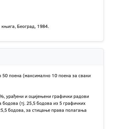
 књига, Београд, 1984.
но 50 поена (максимално 10 поена за сваки
0%, урађени и оцијењени графички радови
 бодова (тј. 25,5 бодова из 5 графичких
 25,5 бодова, за стицање права полагања