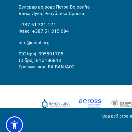
Булевар војводе Петра Бојовића
Бања Лука, Република Српска
+387 51 321 171
Факс: +387 51 315 694
info@unibl.org
PIC број: 995591705
ID број: E10186843
Еразмус код: BA BANJA02
Ова веб стран