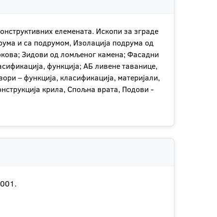
конструктивних елемената. Ископи за зграде
друма и са подрумом, Изолација подрума од
локова; Зидови од ломљеног камена; Фaсадни
ификација, функција; АБ ливене таванице,
ори – функција, класификација, материјали,
онструкција крила, Спољна врата, Подови -
2001.