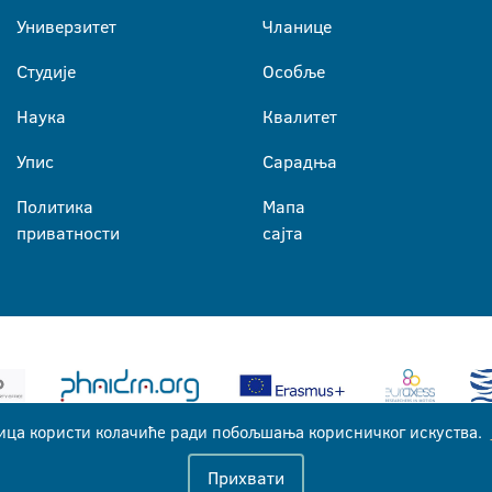
Универзитет
Чланице
Студије
Особље
Наука
Квалитет
Упис
Сарадња
Политика
Мапа
приватности
сајта
ица користи колачиће ради побољшања корисничког искуства.
Универзитет у Бањој Луци © 2026
Прихвати
Сва права задржана