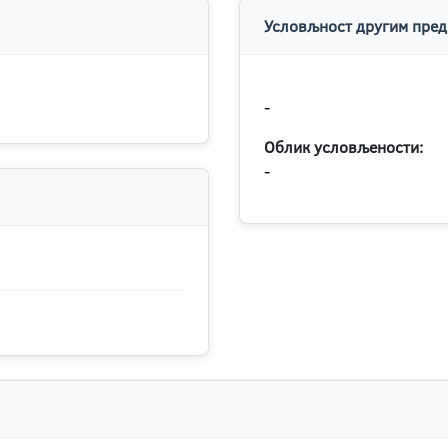
Условљност другим пред
-
Облик условљености:
-