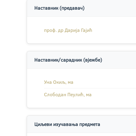
Наставник (предавач)
проф. др Дарија Гајић
Наставник/сарадник (вјежбе)
Уна Окиљ, ма
Слободан Пеулић, ма
Циљеви изучавања предмета