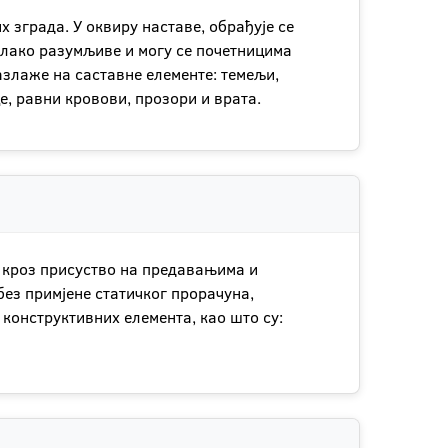
зграда. У оквиру наставе, обрађује се
, лако разумљиве и могу се почетницима
разлаже на саставне елементе: темељи,
, равни кровови, прозори и врата.
то кроз присуство на предавањима и
без примјене статичког прорачуна,
конструктивних елемента, као што су: