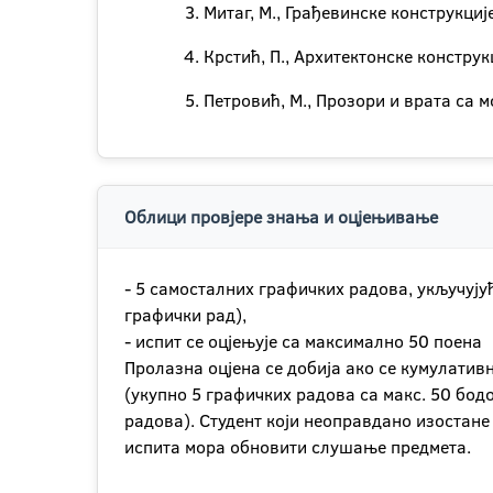
Митаг, М., Грађевинске конструкциј
Крстић, П., Архитектонске конструк
Петровић, М., Прозори и врата са 
Облици провјере знања и оцјењивање
- 5 самосталних графичких радова, укључују
графички рад),
- испит се оцјењује са максимално 50 поена
Пролазна оцјена се добија ако се кумулатив
(укупно 5 графичких радова са макс. 50 бодо
радова). Студент који неоправдано изостане
испита мора обновити слушање предмета.