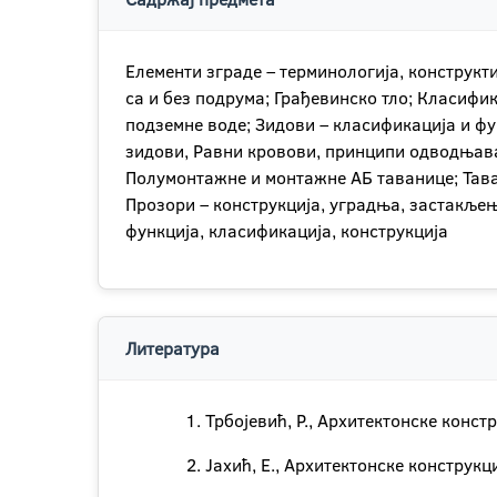
Елементи зграде – терминологија, конструкт
са и без подрума; Грађевинско тло; Класифи
подземне воде; Зидови – класификација и фу
зидови, Равни кровови, принципи одводњава
Полумонтажне и монтажне АБ таванице; Таван
Прозори – конструкција, уградња, застакљењ
функција, класификација, конструкција
Литература
Трбојевић, Р., Архитектонске конст
Јахић, Е., Архитектонске конструкц