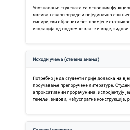
Упознавање студената са основним функцион
масиван склоп зграде и појединачно сви њего
емпиријски објаснити без примјене статичког
изолација од подземне влаге и воде, зидови
Исходи учења (стечена знања)
Потребно је да студенти прије доласка на вј
проучавање препоручене литературе. Студент
апроксативним прорачунима, испројектују је
темељи, зидови, међуспратне конструкције, р
Садржај предмета