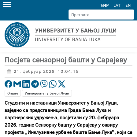
ЋИР
LAT
EN
Посјета сензорној башти у Сарајеву
21. фебруар 2026. 10:04:15
Опште
Универзитет у Бањој Луци
Студенти и наставници Универзитет у Бањој Луци,
заједно са представницима Града Бања Лука и
партнерских удружења, посјетили су 20. фебруара
2026. године Сензорну башту у Сарајеву у оквиру
пројекта „Инклузивне урбане баште Бање Лукеˮ, који се