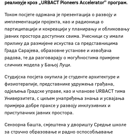
реализује кроз „URBACT Pioneers Acceleratorˮ програм.
Током посјете одржана је презентација о развоју и
имплементацији пројекта, као и радионица о
партиципацији и кокреацији у планирању и обликовању
јавних простора доступних свима. Учесници су имали
прилику да размијене искуства са представницима
Града Сарајева, образовне установе и извођача
радова, те да разговарају о могућностима примјене
сличних модела у Бањој Луци.
Студијска посјета окупила је студенте архитектуре и
физиотерапије, представнике удружења грађана,
одјељења Градске управе, као и чланове URBACT тима
Универзитета, с циљем унапређења знања и усвајања
примјера добре праксе у развоју инклузивних и
приступачних јавних простора.
Сензорна башта, смјештена у дворишту Средње школе
за стручно образовање и радно оспособљавање