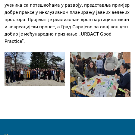
ученика са потешкоћама у развоју, представља примјер
добре праксе у инклузивном планирању јавних зелених
простора. Пројекат је реализован кроз партиципативан
и кокреацијски процес, а Град Сарајево за овај концепт
добио је међународно признање „URBACT Good
Practiceˮ.