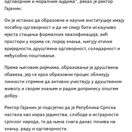
одговорним и моралним људима”, рекао је ректор
Гајанин.
Он је истакао да образовне и научне институције имају
посебну одговорност и да не смију бити искључиво
мјеста стицања формалних квалификација, већ
простори у којима се, поред знања, његују етичке
вриједности, друштвена одговорност, солидарност и
међусобно поштовање.
Према његовим ријечима, образовање је друштвена
обавеза, јер се кроз образовни процес обликују
личности спремне да активно учествују у друштвеном
животу и својим знањем и радом допринесу општем
добру.
Ректор Гајанин је подсјетио да је Република Српска
настала као израз јединства, слободе и истрајности
српског народа, те да њена снага данас почива на
знању, раду и одговорности.