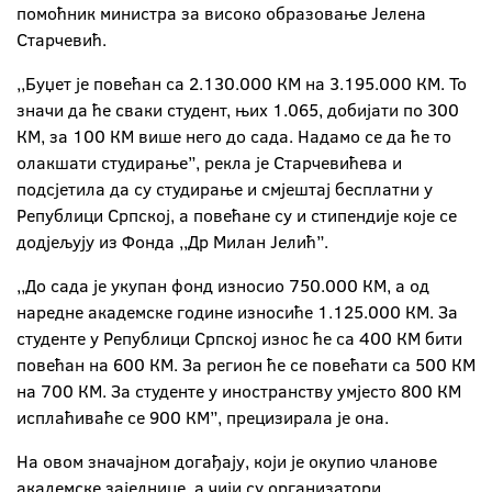
помоћник министра за високо образовање Јелена
Старчевић.
,,Буџет је повећан са 2.130.000 КМ на 3.195.000 КМ. То
значи да ће сваки студент, њих 1.065, добијати по 300
КМ, за 100 КМ више него до сада. Надамо се да ће то
олакшати студирање”, рекла је Старчевићева и
подсјетила да су студирање и смјештај бесплатни у
Републици Српској, а повећане су и стипендије које се
додјељују из Фонда ,,Др Милан Јелић”.
,,До сада је укупан фонд износио 750.000 КМ, а од
наредне академске године износиће 1.125.000 КМ. За
студенте у Републици Српској износ ће са 400 КМ бити
повећан на 600 КМ. За регион ће се повећати са 500 КМ
на 700 КМ. За студенте у иностранству умјесто 800 КМ
исплаћиваће се 900 КМ”, прецизирала је она.
На овом значајном догађају, који је окупио чланове
академске заједнице, а чији су организатори