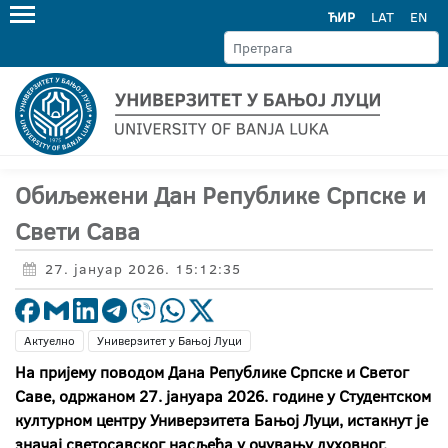
ЋИР
LAT
EN
Обиљежени Дан Републике Српске и
Свети Сава
27. јануар 2026. 15:12:35
Актуелно
Универзитет у Бањој Луци
На пријему поводом Дана Републике Српске и Светог
Саве, одржаном 27. јануара 2026. године у Студентском
културном центру Универзитета Бањој Луци, истакнут је
значај светосавског насљеђа у очувању духовног,