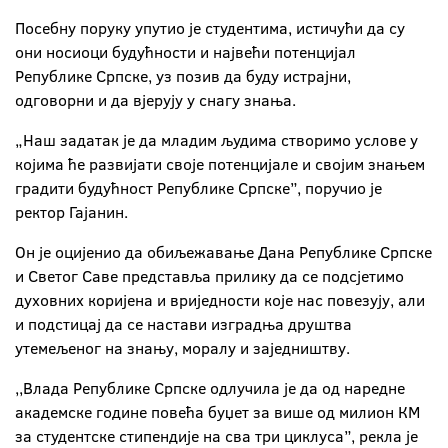
Посебну поруку упутио је студентима, истичући да су
они носиоци будућности и највећи потенцијал
Републике Српске, уз позив да буду истрајни,
одговорни и да вјерују у снагу знања.
„Наш задатак је да младим људима створимо услове у
којима ће развијати своје потенцијале и својим знањем
градити будућност Републике Српске”, поручио је
ректор Гајанин.
Он је оцијенио да обиљежавање Дана Републике Српске
и Светог Саве представља прилику да се подсјетимо
духовних коријена и вриједности које нас повезују, али
и подстицај да се настави изградња друштва
утемељеног на знању, моралу и заједништву.
,,Влада Републике Српске одлучила је да од наредне
академске године повећа буџет за више од милион КМ
за студентске стипендије на сва три циклуса”, рекла је