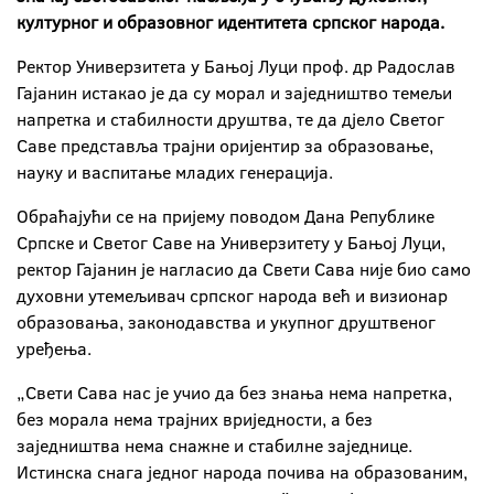
културног и образовног идентитета српског народа.
Ректор Универзитета у Бањој Луци проф. др Радослав
Гајанин истакао је да су морал и заједништво темељи
напретка и стабилности друштва, те да дјело Светог
Саве представља трајни оријентир за образовање,
науку и васпитање младих генерација.
Обраћајући се на пријему поводом Дана Републике
Српске и Светог Саве на Универзитету у Бањој Луци,
ректор Гајанин је нагласио да Свети Сава није био само
духовни утемељивач српског народа већ и визионар
образовања, законодавства и укупног друштвеног
уређења.
„Свети Сава нас је учио да без знања нема напретка,
без морала нема трајних вриједности, а без
заједништва нема снажне и стабилне заједнице.
Истинска снага једног народа почива на образованим,