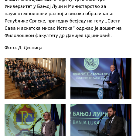
Универзитет у Бањој Луци и Министарство за
научнотехнолошки развој и високо образивање
Републике Српске, пригодну бесједу на тему „Свети
Сава и аскетска мисао Истока” одржао је доцент на
Филолошком факултету др Данијел Дојчиновић.
Фото: Д. Десница