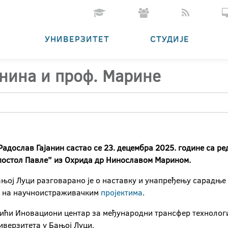
УНИВЕРЗИТЕТ
СТУДИЈЕ
анина и проф. Марине
 Радослав Гајанин састао се 23. децембра 2025. године са 
Апостол Павле” из Охрида др Нинославом Марином.
ањој Луци разговарано је о наставку и унапређењу сарадње 
ћу на научноистраживачким
пројектима
.
обићи Иновациони центар за међународни трансфер технологи
иверзитета у Бањој Луци.