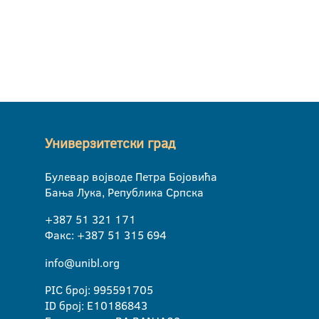
Универзитетски град
Булевар војводе Петра Бојовића
Бања Лука, Република Српска
+387 51 321 171
Факс: +387 51 315 694
info@unibl.org
PIC број: 995591705
ID број: E10186843