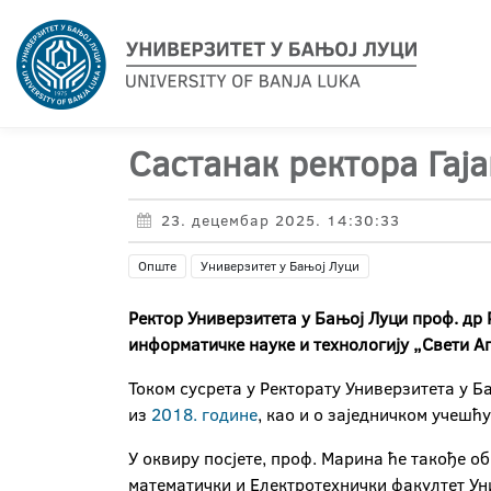
Састанак ректора Гај
23. децембар 2025. 14:30:33
Опште
Универзитет у Бањој Луци
Ректор Универзитета у Бањој Луци проф. др
информатичке науке и технологију „Свети 
Током сусрета у Ректорату Универзитета у Б
из
2018. године
, као и о заједничком учеш
У оквиру посјете, проф. Марина ће такође 
математички и Електротехнички факултет Ун