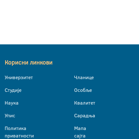
Корисни линкови
Универзитет
Чланице
Студије
Особље
Наука
Квалитет
Упис
Сарадња
Политика
Мапа
приватности
сајта