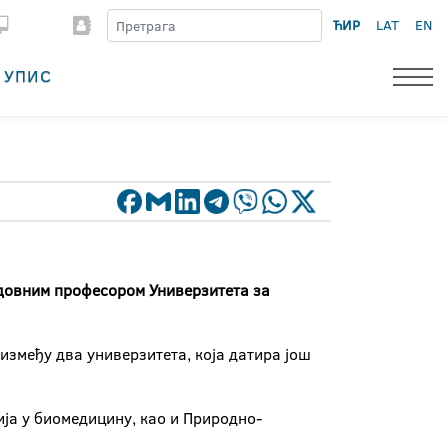
ЋИР
LAT
EN
УПИС
редовним професором Универзитета за
између два универзитета, која датира још
ја у биомедицину, као и Природно-