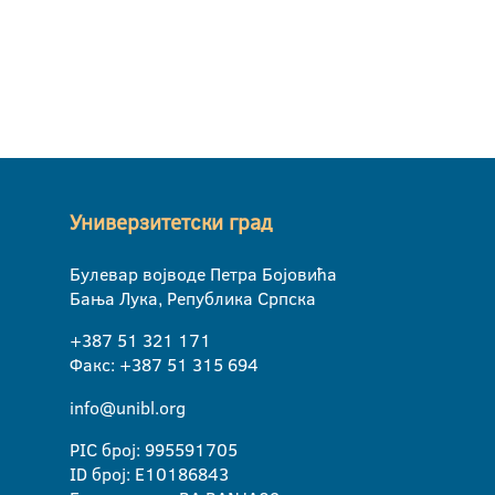
Универзитетски град
Булевар војводе Петра Бојовића
Бања Лука, Република Српска
+387 51 321 171
Факс: +387 51 315 694
info@unibl.org
PIC број: 995591705
ID број: E10186843