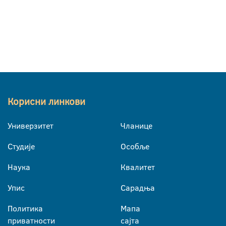
Корисни линкови
Универзитет
Чланице
Студије
Особље
Наука
Квалитет
Упис
Сарадња
Политика
Мапа
приватности
сајта