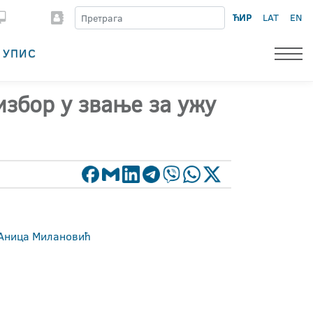
ЋИР
LAT
EN
УПИС
избор у звање за ужу
- Аница Милановић