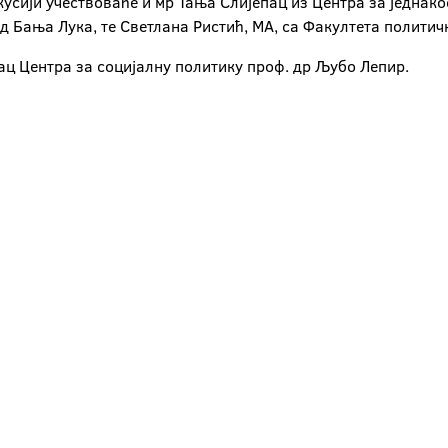
кусији учествоваће и мр Тања Слијепац из Центра за једнак
ад Бања Лука, те Светлана Ристић, МА, са Факултета полити
ц Центра за социјалну политику проф. др Љубо Лепир.