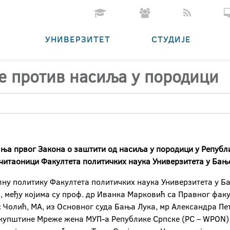
УНИВЕРЗИТЕТ
СТУДИЈЕ
е против насиља у породици
ања првог Закона о заштити од насиља у породици у Републ
у читаоници Факултета политичких наука Универзитета у Ба
алну политику Факултета политичких наука Универзитета у Б
, међу којима су проф. др Иванка Марковић са Правног фак
 Чолић, МА, из Основног суда Бања Лука, мр Александра Пе
купштине Мреже жена МУП-а Републике Српске (РС – WPON)