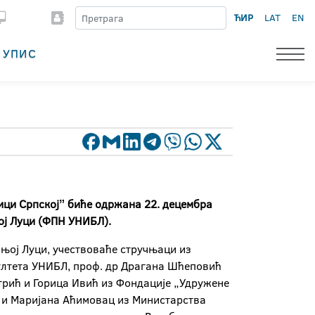
ЋИР
LAT
EN
УПИС
ици Српскојˮ биће одржана 22. децембра
њој Луци (ФПН УНИБЛ).
ањој Луци, учествоваће стручњаци из
ултета УНИБЛ, проф. др Драгана Шћеповић
трић и Горица Ивић из Фондације „Удружене
 и Маријана Аћимовац из Министарства