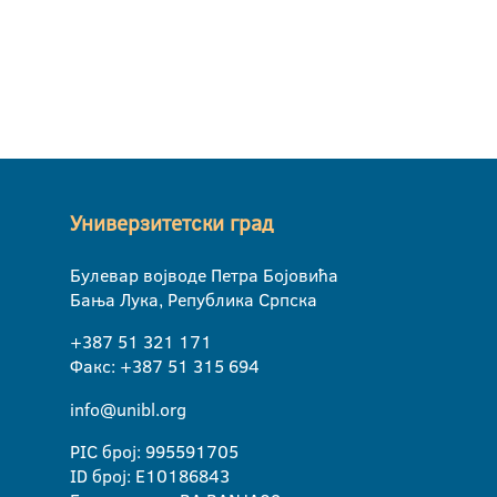
Универзитетски град
Булевар војводе Петра Бојовића
Бања Лука, Република Српска
+387 51 321 171
Факс: +387 51 315 694
info@unibl.org
PIC број: 995591705
ID број: E10186843