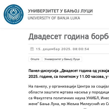
Двадесет година борб
15. децембар 2025. 08:00:54
Опште
Универзитет у Бањој Луци
Панел-дискусија „Двадесет година од усвај
2025. године, са почетком у 11.00 часова, 
На панелу, у организацији Центра за социј
области заштите жртава насиља у породици
са Факултета политичких наука УНИБЛ, Инес
женеˮ Бања Лука, мр Жељка Милеуснић из С