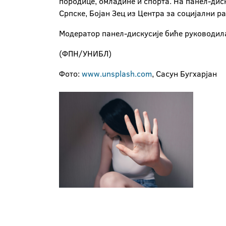
породице, омладине и спорта. На панел-дис
Српске, Бојан Зец из Центра за социјални р
Модератор панел-дискусије биће руководила
(ФПН/УНИБЛ)
Фото:
www.unsplash.com
, Сасун Бугхарјан