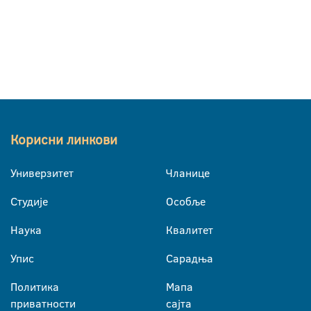
Корисни линкови
Универзитет
Чланице
Студије
Особље
Наука
Квалитет
Упис
Сарадња
Политика
Мапа
приватности
сајта