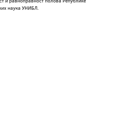
ост и равноправност полова Републике
чких наука УНИБЛ.