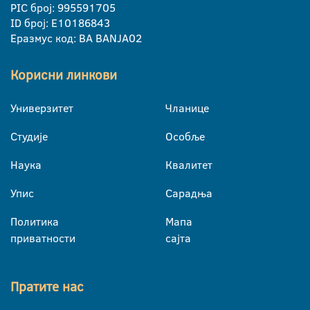
PIC број: 995591705
ID број: E10186843
Еразмус код: BA BANJA02
Корисни линкови
Универзитет
Чланице
Студије
Особље
Наука
Квалитет
Упис
Сарадња
Политика
Мапа
приватности
сајта
Пратите нас