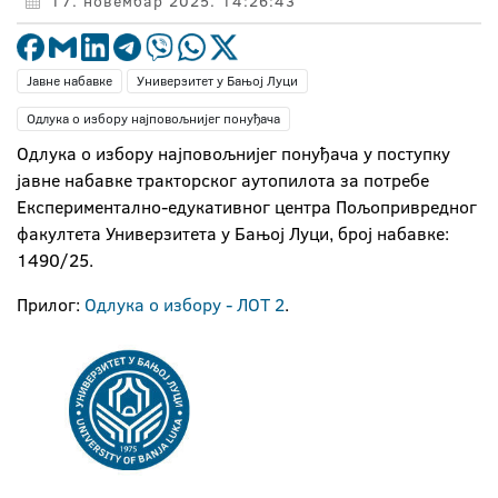
17. новембар 2025. 14:26:43
Јавне набавке
Универзитет у Бањој Луци
Одлука о избору најповољнијег понуђача
Одлука о избору најповољнијег понуђача у поступку
јавне набавке тракторског аутопилота за потребе
Експериментално-едукативног центра Пољопривредног
факултета Универзитета у Бањој Луци, број набавке:
1490/25.
Прилог:
Одлука о избору - ЛОТ 2
.