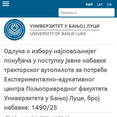
ЋИР
LAT
EN
Одлука о избору најповољнијег
понуђача у поступку јавне набавке
тракторског аутопилота за потребе
Експериментално-едукативног
центра Пољопривредног факултета
Универзитета у Бањој Луци, број
набавке: 1490/25