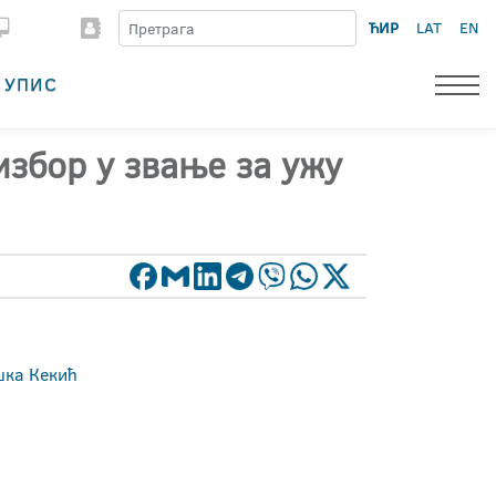
ЋИР
LAT
EN
УПИС
избор у звање за ужу
шка Кекић