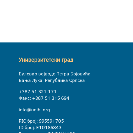
Универзитетски град
Булевар војводе Петра Бојовића
Бања Лука, Република Српска
+387 51 321 171
Факс: +387 51 315 694
info@unibl.org
PIC број: 995591705
ID број: E10186843