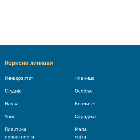
Корисни линкови
Универзитет
Чланице
Студије
Особље
Наука
Квалитет
Упис
Сарадња
Политика
Мапа
приватности
сајта