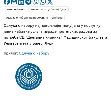
Јавне набавке
Универзитет у Бањој Луци
Одлука о избору најповољнијег понуђача
Одлука о избору најповољнијег понуђача у поступку
јавне набавке услуга израде протетских радова за
потребе СЦ "Дентална клиника" Медицинског факултета
Универзитета у Бањој Луци.
Прилог:
Одлука о избору