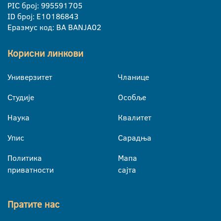
PIC број: 995591705
ID број: E10186843
Еразмус код: BA BANJA02
Корисни линкови
Универзитет
Чланице
Студије
Особље
Наука
Квалитет
Упис
Сарадња
Политика
Мапа
приватности
сајта
Пратите нас