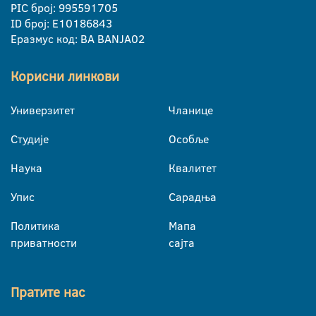
PIC број: 995591705
ID број: E10186843
Еразмус код: BA BANJA02
Корисни линкови
Универзитет
Чланице
Студије
Особље
Наука
Квалитет
Упис
Сарадња
Политика
Мапа
приватности
сајта
Пратите нас