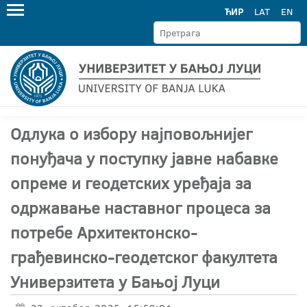
ЋИР
LAT
EN
Одлука о избору најповољнијег
понуђача у поступку јавне набавке
опреме и геодетских уређаја за
одржавање наставног процеса за
потребе Архитектонско-
грађевинско-геодетског факултета
Универзитета у Бањој Луци