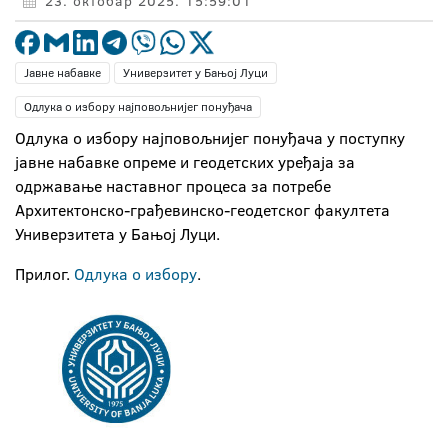
23. октобар 2025. 15:59:01
Јавне набавке
Универзитет у Бањој Луци
Одлука о избору најповољнијег понуђача
Одлука о избору најповољнијег понуђача у поступку
јавне набавке опреме и геодетских уређаја за
одржавање наставног процеса за потребе
Архитектонско-грађевинско-геодетског факултета
Универзитета у Бањој Луци.
Прилог.
Одлука о избору
.