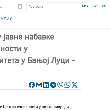
ЋИР
LAT
EN
УПИС
 јавне набавке
сности у
тета у Бањој Луци -
ебе Центра изврсности у пољопривреди