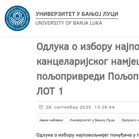
Одлука о избору најп
канцеларијског намје
пољопривреди Пољопр
ЛОТ 1
29. септембар 2025. 15:26:44
Јавне набавке
Универзитет у Бањој Луци
Одлука о 
Одлука о избору најповољнијег понуђача у 