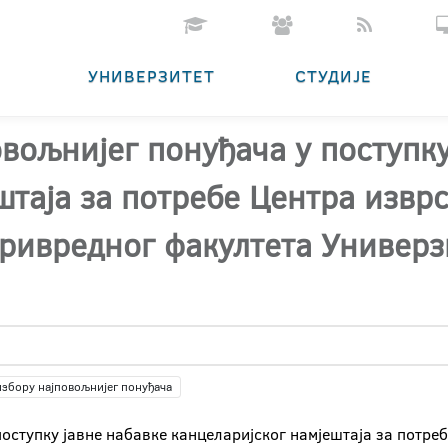
УНИВЕРЗИТЕТ
СТУДИЈЕ
овољнијег понуђача у поступку
штаја за потребе Центра извр
ивредног факултета Универзи
избору најповољнијег понуђача
поступку јавне набавке канцеларијског намјештаја за потр