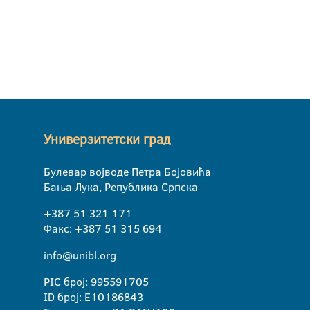
Универзитетски град
Булевар војводе Петра Бојовића
Бања Лука, Република Српска
+387 51 321 171
Факс: +387 51 315 694
info@unibl.org
PIC број: 995591705
ID број: E10186843