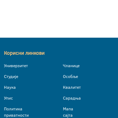
Корисни линкови
Универзитет
Чланице
Студије
Особље
Наука
Квалитет
Упис
Сарадња
Политика
Мапа
приватности
сајта