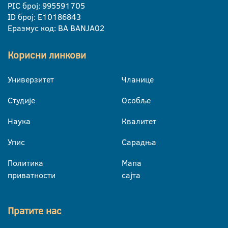
PIC број: 995591705
ID број: E10186843
Еразмус код: BA BANJA02
Корисни линкови
Универзитет
Чланице
Студије
Особље
Наука
Квалитет
Упис
Сарадња
Политика
Мапа
приватности
сајта
Пратите нас