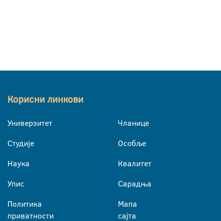
Корисни линкови
Универзитет
Чланице
Студије
Особље
Наука
Квалитет
Упис
Сарадња
Политика
Мапа
приватности
сајта