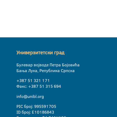
Универзитетски град
Булевар војводе Петра Бојовића
Бања Лука, Република Српска
+387 51 321 171
Факс: +387 51 315 694
info@unibl.org
PIC број: 995591705
ID број: E10186843