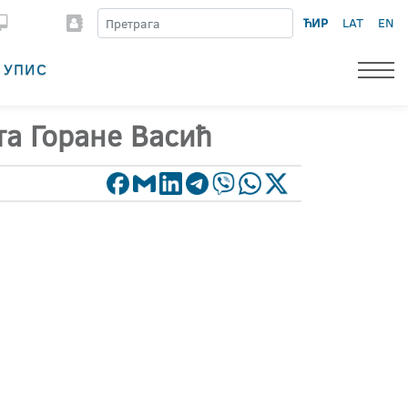
ЋИР
LAT
EN
УПИС
та Горане Васић