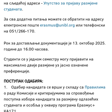
на сљедећој адреси -
Упутство за пријаву размјене
студената
.
За сва додатна питања можете се обратити на адресу
електронске поште
erasmus@unibl.org
или телефонски
на 051/266-170.
Рок за достављање документације је 13. октобар 2025.
године до 16.00 часова.
Студенти се у једном семестру могу пријавити на
максимално двије размјене уз јасно означене
преференције.
ПОСТУПАК ОДАБИРА:
1. Одабир кандидата се врши у складу са
Правилима
о раду Комисије и критеријумима за спровођење
поступка избора кандидата за размјену одлазећих
студената и особља у оквиру програма Еразмус+
КА171.