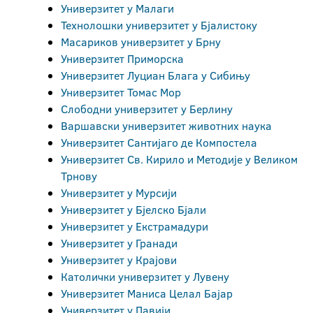
Универзитет у Малаги
Технолошки универзитет у Бјалистоку
Масариков универзитет у Брну
Универзитет Приморска
Универзитет Луциан Блага у Сибињу
Универзитет Томас Мор
Слободни универзитет у Берлину
Варшавски универзитет животних наука
Универзитет Сантијаго де Компостела
Универзитет Св. Кирило и Методије у Великом
Трнову
Универзитет у Мурсији
Универзитет у Бјeлско Бјали
Универзитет у Екстрамадури
Универзитет у Гранади
Универзитет у Крајови
Католички универзитет у Лувену
Универзитет Маниса Целал Бајар
Универзитет у Павији