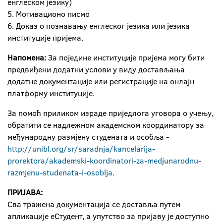
енглеском језику)
5. Мотивационо писмо
6. Доказ о познавању енглеског језика или језика
институције пријема.
Напомена:
За поједине институције пријема могу бити
предвиђени додатни услови у виду достављања
додатне документације или регистрације на онлајн
платформу институције.
За помоћ приликом израде приједлога уговора о учењу,
обратити се надлежном академском координатору за
међународну размјену студената и особља -
http://unibl.org/sr/saradnja/kancelarija-
prorektora/akademski-koordinatori-za-medjunarodnu-
razmjenu-studenata-i-osoblja
.
ПРИЈАВА:
Сва тражена документација се доставља путем
апликације еСтудент, а упутство за пријаву је доступно