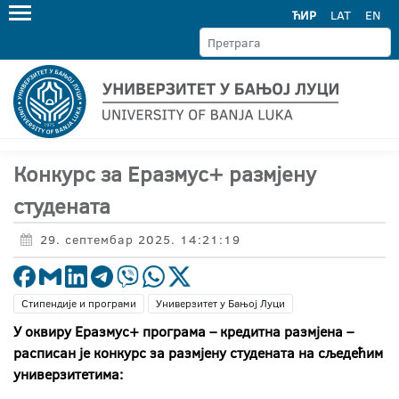
ЋИР
LAT
EN
Конкурс за Еразмус+ размјену
студената
29. септембар 2025. 14:21:19
Стипендије и програми
Универзитет у Бањој Луци
У оквиру
Еразмус+
програма – кредитна размјена –
расписан је конкурс за размјену студената на сљедећим
универзитетима: