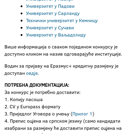
Универзитет у Падови
Универзитет у Сарланду
Технички универзитет у Кемницу
Универзитет у Сучави
Универзитет у Ваљадолиду
Више информација о сваком поједином конкурсу је
доступно кликом на назив одговарајуће институције.
Водич за пријаву на Еразмус+ кредитну размјену је
доступан
овдје
.
ПОТРЕБНА ДОКУМЕНТАЦИЈА:
За конкурс је потребно доставити:
1. Копију пасоша
2. CV у Europass формату
3. Приједлог Уговора о учењу (
Прилог 1
)
4. Препис оцјена на српском језику (само кандидати
изабрани за размјену ће доставити препис оцјена на