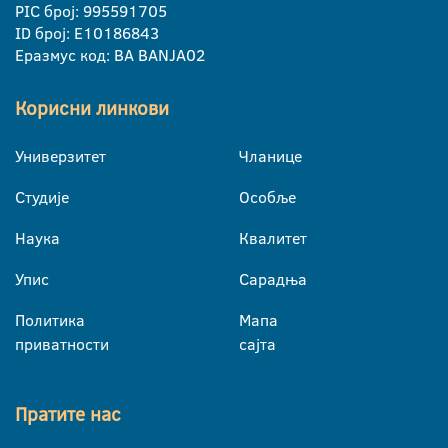
PIC број: 995591705
ID број: E10186843
Еразмус код: BA BANJA02
Корисни линкови
Универзитет
Чланице
Студије
Особље
Наука
Квалитет
Упис
Сарадња
Политика
Мапа
приватности
сајта
Пратите нас