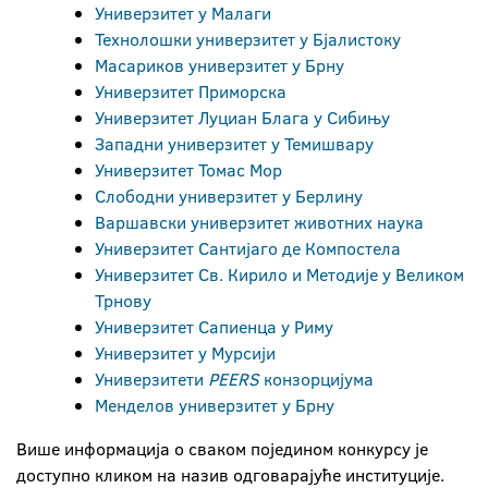
Универзитет у Малаги
Технолошки универзитет у Бјалистоку
Масариков универзитет у Брну
Универзитет Приморска
Универзитет Луциан Блага у Сибињу
Западни универзитет у Темишвару
Универзитет Томас Мор
Слободни универзитет у Берлину
Варшавски универзитет животних наука
Универзитет Сантијаго де Компостела
Универзитет Св. Кирило и Методије у Великом
Трнову
Универзитет Сапиенца у Риму
Универзитет у Мурсији
Универзитети
PEERS
конзорцијума
Менделов универзитет у Брну
Више информација о сваком поједином конкурсу је
доступно кликом на назив одговарајуће институције.