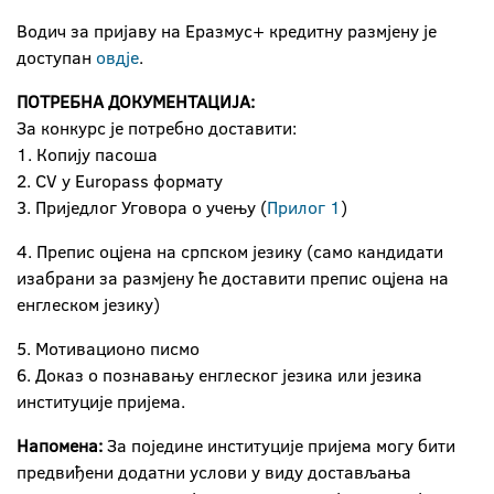
Водич за пријаву на Еразмус+ кредитну размјену је
доступан
овдје
.
ПОТРЕБНА ДОКУМЕНТАЦИЈА:
За конкурс је потребно доставити:
1. Копију пасоша
2. CV у Europass формату
3. Приједлог Уговора о учењу (
Прилог 1
)
4. Препис оцјена на српском језику (само кандидати
изабрани за размјену ће доставити препис оцјена на
енглеском језику)
5. Мотивационо писмо
6. Доказ о познавању енглеског језика или језика
институције пријема.
Напомена:
За поједине институције пријема могу бити
предвиђени додатни услови у виду достављања