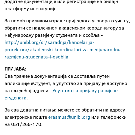
додатне документације или регистрације на онлајн
платформу институције.
За помоћ приликом израде приједлога уговора о учењу,
обратити се надлежном академском координатору за
међународну размјену студената и особља -
http://unibl.org/sr/saradnja/kancelarija-
prorektora/akademski-koordinatori-za-medjunarodnu-
razmjenu-studenata-i-osoblja
.
ПРИЈАВА:
Сва тражена документација се доставља путем
апликације еСтудент, а упутство за пријаву је доступно
на сљедећој адреси -
Упутство за пријаву размјене
студената
.
За сва додатна питања можете се обратити на адресу
електронске поште
erasmus@unibl.org
или телефонски
на 051/266-170.