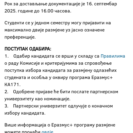
Рок за достављање документације је 16. септембар
2025. године до 16.00 часова.
Студенти се у једном семестру могу пријавити на
максимално двије размјене уз јасно означене
преференције.
ПОСТУПАК ОДАБИРА:
1. Одабир кандидата се врши у складу са
Правилима
о раду Комисије и критеријумима за спровођење
поступка избора кандидата за размјену одлазећих
студената и особља у оквиру програма Еразмус+
КА171.
2. Одобрене пријаве ће бити послате партнерском
универзитету као номинације.
3. Партнерски универзитет одлучује о коначном
избору кандидата.
Више информација о Еразмус+ програму размјене
можете пронаћи
овдје
.