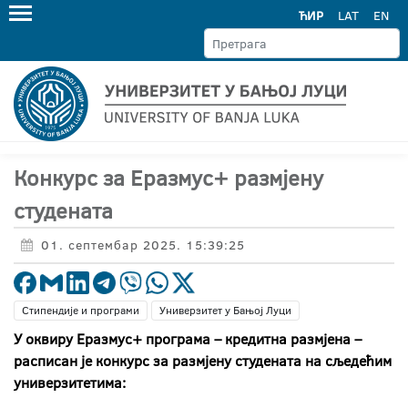
ЋИР
LAT
EN
Конкурс за Еразмус+ размјену
студената
01. септембар 2025. 15:39:25
Стипендије и програми
Универзитет у Бањој Луци
У оквиру
Еразмус+
програма – кредитна размјена –
расписан је конкурс за размјену студената на сљедећим
универзитетима: