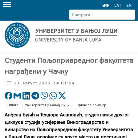
ЋИР
LAT
EN
Студенти Пољопривредног факултета
награђени у Чачку
23. август 2025. 14:01:04
Опште
Универзитет у Бањој Луци
Приче за примјер
Анђела Бујић и Теодора Асановић, студенткиње другог
циклуса студија усмјерења Виноградарство и
винарство на Пољопривредном факултету Универзитета
у Бањој Луци, освојиле су друго мјесто на престижној