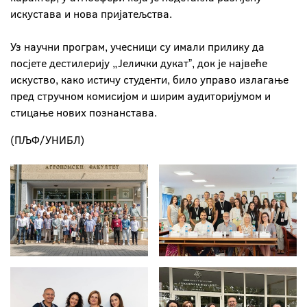
искустава и нова пријатељства.
Уз научни програм, учесници су имали прилику да
посјете дестилерију „Јелички дукатˮ, док је највеће
искуство, како истичу студенти, било управо излагање
пред стручном комисијом и ширим аудиторијумом и
стицање нових познанстава.
(ПЉФ/УНИБЛ)