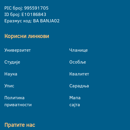
PIC број: 995591705
ID број: E10186843
Еразмус код: BA BANJA02
Корисни линкови
Универзитет
Чланице
Студије
Особље
Наука
Квалитет
Упис
Сарадња
Политика
Мапа
приватности
сајта
Пратите нас