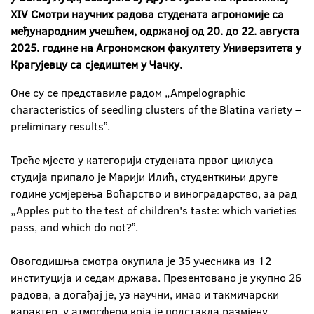
XIV Смотри научних радова студената агрономије са
међународним учешћем, одржаној од 20. до 22. августа
2025. године на Агрономском факултету Универзитета у
Крагујевцу са сједиштем у Чачку.
Оне су се представиле радом „Ampelographic
characteristics of seedling clusters of the Blatina variety –
preliminary resultsˮ.
Треће мјесто у категорији студената првог циклуса
студија припало је Марији Илић, студенткињи друге
године усмјерења Воћарство и виноградарство, за рад
„Apples put to the test of children's taste: which varieties
pass, and which do not?ˮ.
Овогодишња смотра окупила је 35 учесника из 12
институција и седам држава. Презентовано је укупно 26
радова, а догађај је, уз научни, имао и такмичарски
карактер, у атмосфери која је подстакла размјену