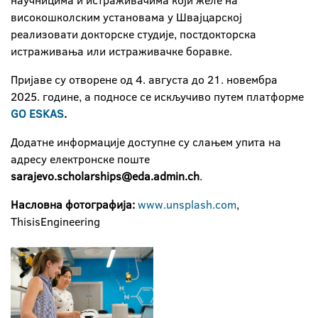
научницима и истраживачима који желе на
високошколским установама у Швајцарској
реализовати докторске студије, постдокторска
истраживања или истраживачке боравке.
Пријаве су отворене од 4. августа до 21. новембра
2025. године, а подносе се искључиво путем платформе
GO ESKAS
.
Додатне информације доступне су слањем упита на
адресу електронске поште
sarajevo.scholarships@eda.admin.ch
.
Насловна фотографија:
www.unsplash.com
,
ThisisEngineering