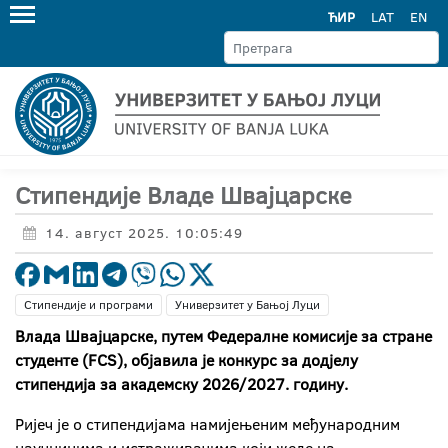
ЋИР
LAT
EN
Стипендије Владе Швајцарске
14. август 2025. 10:05:49
Стипендије и програми
Универзитет у Бањој Луци
Влада Швајцарске, путем Федералне комисије за стране
студенте (FCS), објавила је конкурс за додјелу
стипендија за академску 2026/2027. годину.
Ријеч је о стипендијама намијењеним међународним