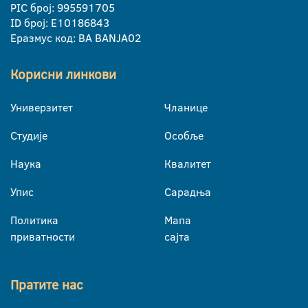
PIC број: 995591705
ID број: E10186843
Еразмус код: BA BANJA02
Корисни линкови
Универзитет
Чланице
Студије
Особље
Наука
Квалитет
Упис
Сарадња
Политика
Мапа
приватности
сајта
Пратите нас