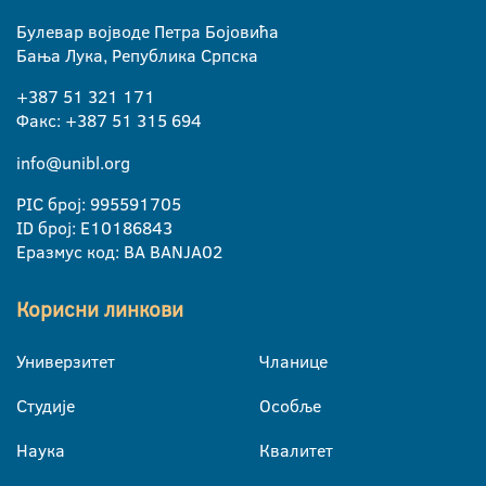
Булевар војводе Петра Бојовића
Бања Лука, Република Српска
+387 51 321 171
Факс: +387 51 315 694
info@unibl.org
PIC број: 995591705
ID број: E10186843
Еразмус код: BA BANJA02
Корисни линкови
Универзитет
Чланице
Студије
Особље
Наука
Квалитет