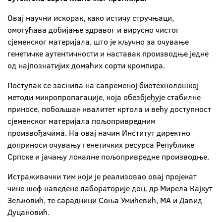
Овај научни искорак, како истичу стручњаци,
омогућава добијање здравог и вирусно чистог
сјеменског материјала, што је кључно за очување
генетичке аутентичности и наставак производње једне
од најпознатијих домаћих сорти кромпира.
Поступак се заснива на савременој биотехнолошкој
методи микропропагације, која обезбјеђује стабилне
приносе, побољшан квалитет кртола и већу доступност
сјеменског материјала пољопривредним
произвођачима. На овај начин Институт директно
доприноси очувању генетичких ресурса Републике
Српске и јачању локалне пољопривредне производње.
Истраживачки тим који је реализовао овај пројекат
чине шеф наведене лабораторије доц. др Мирела Кајкут
Зељковић, те сарадници Соња Умићевић, МА и Давид
Дуцановић.