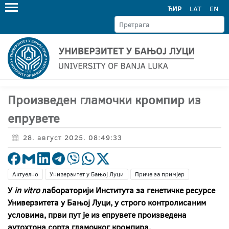
ЋИР
LAT
EN
Произведен гламочки кромпир из
епрувете
28. август 2025. 08:49:33
Актуелно
Универзитет у Бањој Луци
Приче за примјер
У
in vitro
лабораторији Института за генетичке ресурсе
Универзитета у Бањој Луци, у строго контролисаним
условима, први пут је из епрувете произведена
аутохтона сорта гламочког кромпира.