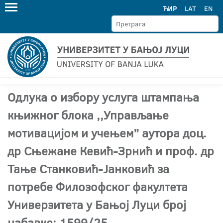
ЋИР
LAT
EN
Одлука о избору услуга штампања
књижног блока ,,Управљање
мотивацијом и учењем” аутора доц.
др Сњежане Кевић-Зрнић и проф. др
Тање Станковић-Јанковић за
потребе Филозофског факултета
Универзитета у Бањој Луци број
набавке: 1599/25