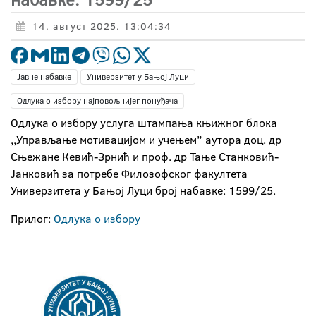
14. август 2025. 13:04:34
Јавне набавке
Универзитет у Бањој Луци
Одлука о избору најповољнијег понуђача
Одлука о избору услуга штампања књижног блока
,,Управљање мотивацијом и учењем” аутора доц. др
Сњежане Кевић-Зрнић и проф. др Тање Станковић-
Јанковић за потребе Филозофског факултета
Универзитета у Бањој Луци број набавке: 1599/25.
Прилог:
Одлука о избору