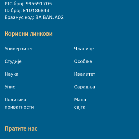
PIC број: 995591705
ID број: E10186843
Еразмус код: BA BANJA02
Корисни линкови
Универзитет
Чланице
Студије
Особље
Наука
Квалитет
Упис
Сарадња
Политика
Мапа
приватности
сајта
Пратите нас