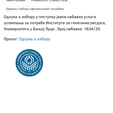
Јавне набавке
Универзитет у Бањој Луци
Одлука о избору најповољнијег понуђача
Одлука о избору у поступку јавне набавке услуга
штампања за потребе Института за генетичке ресурсе,
Универзитета у Бањој Луци , број набавке: 1634/25.
Прилог:
Одлука о избору