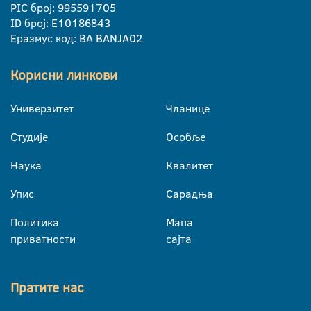
PIC број: 995591705
ID број: E10186843
Еразмус код: BA BANJA02
Корисни линкови
Универзитет
Чланице
Студије
Особље
Наука
Квалитет
Упис
Сарадња
Политика
Мапа
приватности
сајта
Пратите нас