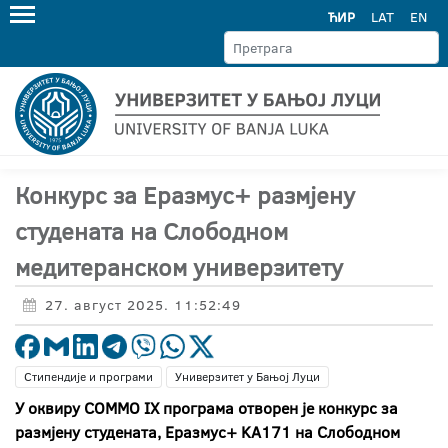
ЋИР
LAT
EN
Конкурс за Еразмус+ размјену
студената на Слободном
медитеранском универзитету
27. август 2025. 11:52:49
Стипендије и програми
Универзитет у Бањој Луци
У оквиру
COMMO
IX
програма отворен је конкурс за
размјену студената,
Еразмус
+
KA
171 на Слободном