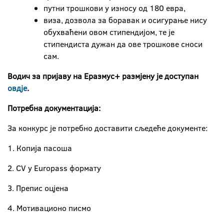
путни трошкови у износу од 180 евра,
виза, дозвола за боравак и осигурање нису
обухваћени овом стипендијом, те је
стипендиста дужан да ове трошкове сноси
сам.
Водич за пријаву на Еразмус+ размјену је доступан
овдје
.
Потребна документација:
За конкурс је потребно доставити сљедеће документе:
1. Копија пасоша
2. CV у Europass формату
3. Препис оцјена
4. Мотивационо писмо