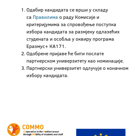
Одабир кандидата се врши у складу
са
Правилима
о раду Комисије и
критеријумима за спровођење поступка
избора кандидата за размјену одлазећих
студената и особља у оквиру програма
Еразмус+ КА171.
Одобрене пријаве ће бити послате
партнерском универзитету као номинације.
Партнерски универзитет одлучује о коначном
избору кандидата.