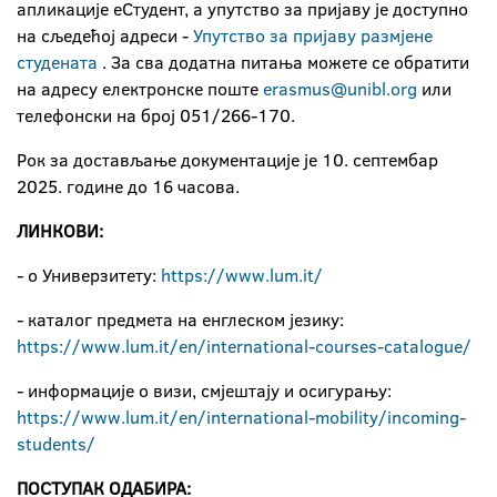
апликације еСтудент, а упутство за пријаву је доступно
на сљедећој адреси -
Упутство за пријаву размјене
студената
. За сва додатна питања можете се обратити
на адресу електронске поште
erasmus@unibl.org
или
телефонски на број 051/266-170.
Рок за достављање документације је 10. септембар
2025. године до 16 часова.
ЛИНКОВИ:
- о Универзитету:
https://www.lum.it/
- каталог предмета на енглеском језику:
https://www.lum.it/en/international-courses-catalogue/
- информације о визи, смјештају и осигурању:
https://www.lum.it/en/international-mobility/incoming-
students/
ПОСТУПАК ОДАБИРА: