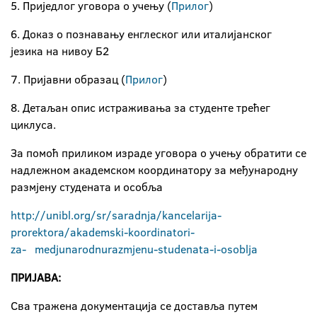
5. Приједлог уговора о учењу (
Прилог
)
6. Доказ о познавању енглеског или италијанског
језика на нивоу Б2
7. Пријавни образац (
Прилог
)
8. Детаљан опис истраживања за студенте трећег
циклуса.
За помоћ приликом израде уговора о учењу обратити се
надлежном академском координатору за међународну
размјену студената и особља
http://
unibl
.org
/
sr
/
saradnja
/
kancelarija
-
prorektora
/
akademski
-
koordinatori
-
za
-
medjunarodnu
razmjenu
-
studenata
-
i
-
osoblja
ПРИЈАВА:
Сва тражена документација се доставља путем