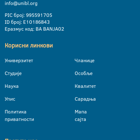
info@unibl.org
PIC број: 995591705
ID број: E10186843
Еразмус код: BA BANJA02
Корисни линкови
Универзитет
Чланице
Студије
Особље
Наука
Квалитет
Упис
Сарадња
Политика
Мапа
приватности
сајта