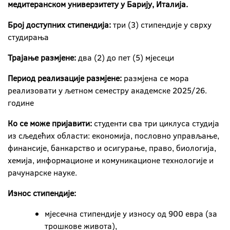
медитеранском универзитету у Барију, Италија.
Број доступних стипендија:
три (3) стипендије у сврху
студирања
Трајање размјене:
два (2) до пет (5) мјесеци
Период реализације
размјене:
размјена се мора
реализовати у љетном семестру академске 2025/26.
године
Ко се може пријавити:
студенти cва три циклуса студија
из сљедећих области: економија, пословно управљање,
финансије, банкарство и осигурање, право, биологија,
хемија, информационе и комуникационе технологије и
рачунарске науке.
Износ стипендије:
мјесечна стипендије у износу од 900 евра (за
трошкове живота),