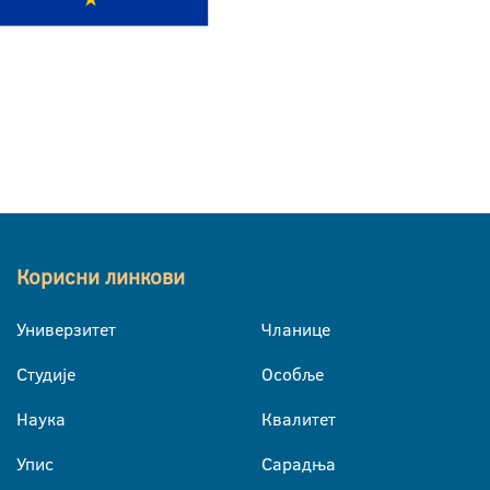
Корисни линкови
Универзитет
Чланице
Студије
Особље
Наука
Квалитет
Упис
Сарадња