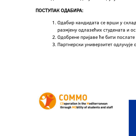
ПОСТУПАК ОДАБИРА:
Одабир кандидата се врши у скла
размјену одлазећих студената и о
Одобрене пријаве ће бити послате
Партнерски универзитет одлучује 