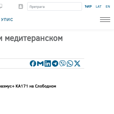
ЋИР
LAT
EN
УПИС
м медитеранском
размус
+
KA
171 на Слободном