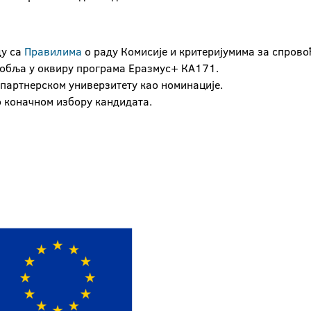
ду са
Правилима
о раду Комисије и критеријумима за спров
собља у оквиру програма Еразмус+ КА171.
 партнерском универзитету као номинације.
о коначном избору кандидата.