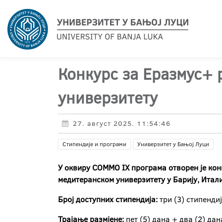
Конкурс за Еразмус+ 
универзитету
27. август 2025. 11:54:46
Стипендије и програми
Универзитет у Бањој Луци
У оквиру
COMMO
IX
програма отворен је кон
медитеранском универзитету у Барију, Итали
Број доступних стипендија:
три (3) стипенди
Трајање размјене:
пет (5) дана + два (2) да