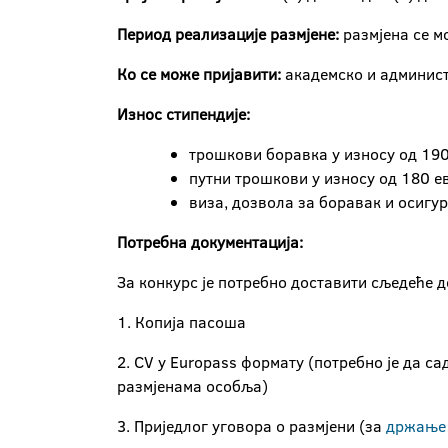
Период реализације
размјене:
размјена се м
Ко се може пријавити:
академско и админис
Износ стипендије:
трошкови боравка у износу од 190 
путни трошкови у износу од 180 е
виза, дозвола за боравак и осигу
Потребна документација:
За конкурс је потребно доставити сљедеће д
1. Копија пасоша
2. CV у Europass формату (потребно је да 
размјенама особља)
3. Приједлог уговора о размјени (за
држање 