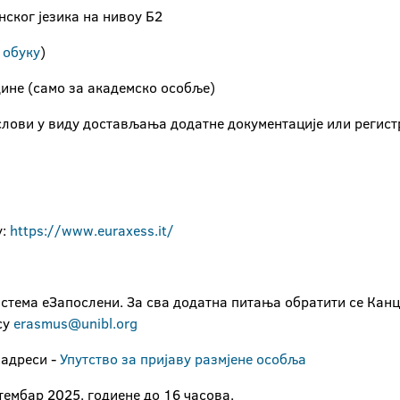
нског језика на нивоу Б2
а
обуку
)
одине (само за академско особље)
лови у виду достављања додатне документације или регистр
у:
https://www.euraxess.it/
стема еЗапослени. За сва додатна питања обратити се Канц
су
erasmus@unibl.org
 адреси -
Упутство за пријаву размјене особља
тембар 2025. годиене до 16 часова.