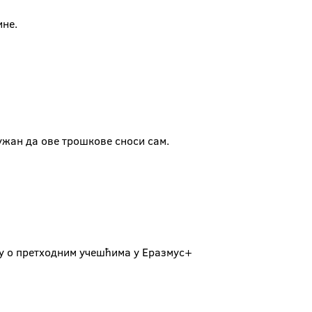
ине.
ужан да ове трошкове сноси сам.
ју о претходним учешћима у Еразмус+