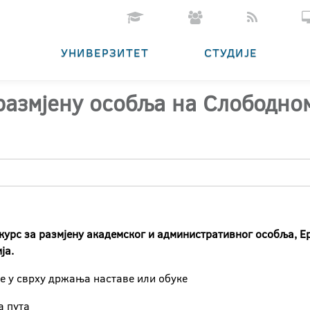
УНИВЕРЗИТЕТ
СТУДИЈЕ
размјену особља на Слободно
курс за размјену академског и административног особља,
Е
ја.
је у сврху држања наставе или обуке
на пута