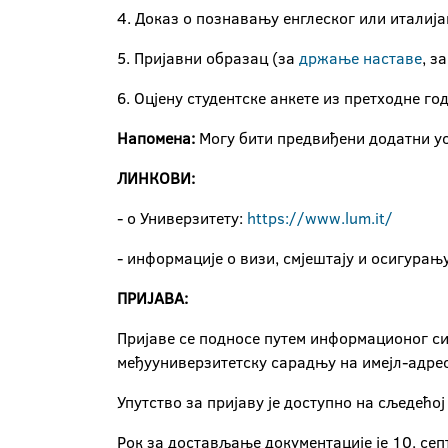
4. Доказ о познавању енглеског или италија
5. Пријавни образац (за
држање наставе
, з
6. Оцјену студентске анкете из претходне г
Напомена:
Могу бити предвиђени додатни ус
ЛИНКОВИ:
- о Универзитету:
https://www.lum.it/
- информације о визи, смјештају и осигурањ
ПРИЈАВА:
Пријаве се подносе путем информационог си
међууниверзитетску сарадњу на имејл-адре
Упутство за пријаву је доступно на сљедећој
Рок за достављање документације је 10. сеп