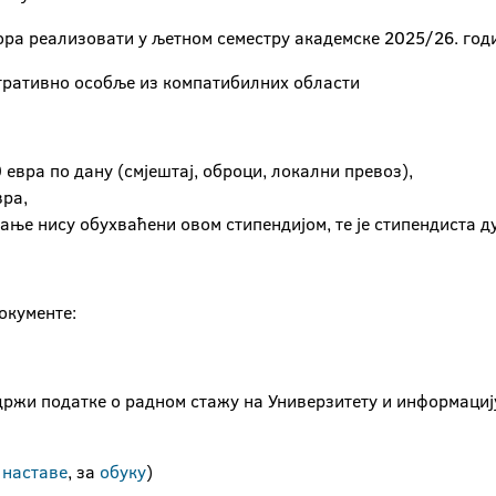
ора реализовати у љетном семестру академске 2025/26. год
тративно особље из компатибилних области
евра по дану (смјештај, оброци, локални превоз),
вра,
рање нису обухваћени овом стипендијом, те је стипендиста д
окументе:
садржи податке о радном стажу на Универзитету и информаци
наставе
, за
обуку
)