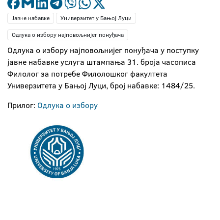
Јавне набавке
Универзитет у Бањој Луци
Одлука о избору најповољнијег понуђача
Одлука о избору најповољнијег понуђача у поступку
јавне набавке услуга штампања 31. броја часописа
Филолог за потребе Филолошког факултета
Универзитета у Бањој Луци, број набавке: 1484/25.
Прилог:
Одлука о избору