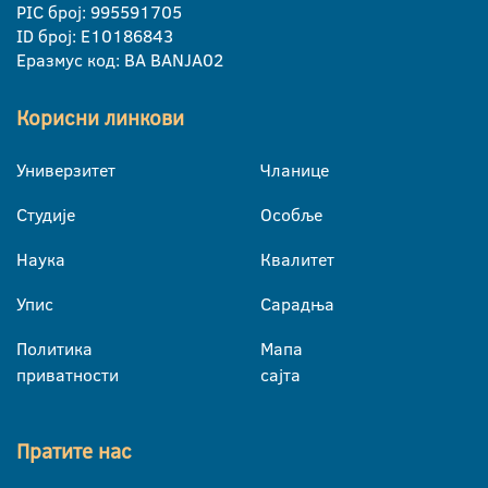
PIC број: 995591705
ID број: E10186843
Еразмус код: BA BANJA02
Корисни линкови
Универзитет
Чланице
Студије
Особље
Наука
Квалитет
Упис
Сарадња
Политика
Мапа
приватности
сајта
Пратите нас