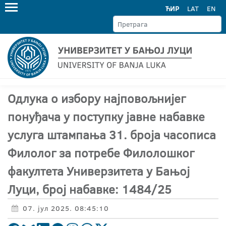
ЋИР
LAT
EN
Одлука о избору најповољнијег
понуђача у поступку јавне набавке
услуга штампања 31. броја часописа
Филолог за потребе Филолошког
факултета Универзитета у Бањој
Луци, број набавке: 1484/25
07. јул 2025. 08:45:10