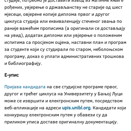
студије, потребно је доставити извод из матичне књиге
рођених, увјерење о држављанству не старије од шест
мјесеци, овјерене копије диплома првог и другог
циклуса студија или еквиваленцију стеченог звања по
раније важећим прописима (а оригинали се достављају
на увид), додатак дипломи или увјерење о положеним
испитима са просјеком оцјена, наставни план и програм
за студенте који су студирали по старом, неболоњском
програму, доказ о уплати административних трошкова
и библиографију.
Е-упис
Пријава кандидата
на све студијске програме првог,
другог и трећег циклуса на Универзитету у Бањој Луци
може се извршити и електронским путем, посредством
веб-апликације на адреси
upis.unibl.org
. Кандидати који
конкуришу електронским путем у обавези су да
приликом уписа доставе оригиналну документацију.