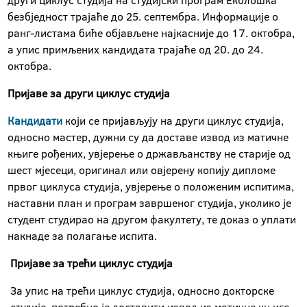
други циклус студија на студијски програм Еколошка
безбједност трајаће до 25. септембра. Информације о
ранг-листама биће објављене најкасније до 17. октобра,
а упис примљених кандидата трајаће од 20. до 24.
октобра.
Пријаве за други циклус студија
Кандидати
који се пријављују на други циклус студија,
односно мастер, дужни су да доставе извод из матичне
књиге рођених, увјерење о држављанству не старије од
шест мјесеци, оригинал или овјерену копију дипломе
првог циклуса студија, увјерење о положеним испитима,
наставни план и програм завршеног студија, уколико је
студент студирао на другом факултету, те доказ о уплати
накнаде за полагање испита.
Пријаве за трећи циклус студија
За упис на трећи циклус студија, односно докторске