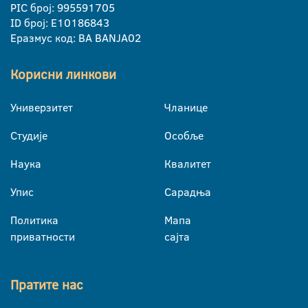
PIC број: 995591705
ID број: E10186843
Еразмус код: BA BANJA02
Корисни линкови
Универзитет
Чланице
Студије
Особље
Наука
Квалитет
Упис
Сарадња
Политика
Мапа
приватности
сајта
Пратите нас