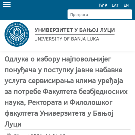
ЋИР
LAT
EN
Одлука о избору најповољнијег
понуђача у поступку јавне набавке
услуга сервисирања клима уређаја
за потребе Факултета безбједносних
наука, Ректората и Филолошког
факултета Универзитета у Бањој
Луци