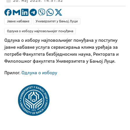
20. мај 2025. 14:51:52
Јавне набавке
Универзитет у Бањој Луци
Одлука о избору најповољнијег понуђача
Одлука о избору најповољнијег понуђача у поступку
јавне набавке услуга сервисирања клима уређаја за
потребе Факултета безбједносних наука, Ректората и
Филолошког факултета Универзитета у Бањој Луци.
Прилог.
Одлука о избору