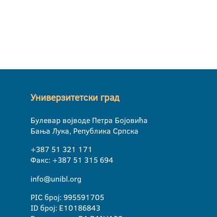
Универзитетски град
Булевар војводе Петра Бојовића
Бања Лука, Република Српска
+387 51 321 171
Факс: +387 51 315 694
info@unibl.org
PIC број: 995591705
ID број: E10186843