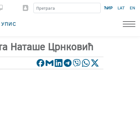
ЋИР
LAT
EN
УПИС
ата Наташе Црнковић