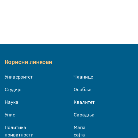
Корисни линкови
Универзитет
Чланице
Студије
Особље
Наука
Квалитет
Упис
Сарадња
Политика
Мапа
приватности
сајта