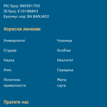
PIC број: 995591705
ID број: E10186843
Еразмус код: BA BANJA02
Корисни линкови
Универзитет
Чланице
Студије
Особље
Наука
Квалитет
Упис
Сарадња
Политика
Мапа
приватности
сајта
Пратите нас