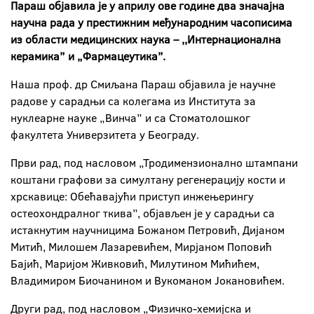
Параш објавила је у априлу ове године два значајна
научна рада у престижним међународним часописима
из области медицинских наука – ,,Интернационална
керамика” и „Фармацеутика”.
Наша проф. др Смиљана Параш објавила је научне
радове у сарадњи са колегама из Института за
нуклеарне науке „Винча” и са Стоматолошког
факултета Универзитета у Београду.
Први рад, под насловом „Тродимензионално штампани
коштани графови за симултану регенерацију кости и
хрскавице: Обећавајући приступ инжењерингу
остеохондралног ткива”, објављен је у сарадњи са
истакнутим научницима Божаном Петровић, Дијаном
Митић, Милошем Лазаревићем, Мирјаном Поповић
Бајић, Маријом Живковић, Милутином Мићићем,
Владимиром Биочанином и Вукоманом Јокановићем.
Други рад, под насловом „Физичко-хемијска и