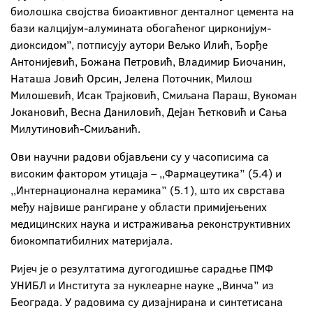
биолошка својства биоактивног денталног цемента на
бази калцијум-алумината обогаћеног цирконијум-
диоксидом”, потписују аутори Вељко Илић, Ђорђе
Антонијевић, Божана Петровић, Владимир Биочанин,
Наташа Јовић Орсин, Јелена Поточник, Милош
Милошевић, Исак Трајковић, Смиљана Параш, Вукоман
Јокановић, Весна Даниловић, Дејан Ћетковић и Сања
Милутиновић-Смиљанић.
Ови научни радови објављени су у часописима са
високим фактором утицаја – ,,Фармацеутика” (5.4) и
,,Интернационална керамика” (5.1), што их сврстава
међу највише рангиране у области примијењених
медицинских наука и истраживања реконструктивних
биокомпатибилних материјала.
Ријеч је о резултатима дугогодишње сарадње ПМФ
УНИБЛ и Института за нуклеарне науке „Винча” из
Београда. У радовима су дизајнирана и синтетисана