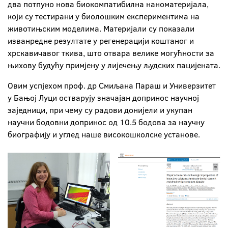
два потпуно нова биокомпатибилна наноматеријала,
који су тестирани у биолошким експериментима на
животињским моделима. Материјали су показали
изванредне резултате у регенерацији коштаног и
хрскавичавог ткива, што отвара велике могућности за
њихову будућу примјену у лијечењу људских пацијената.
Овим успјехом проф. др Смиљана Параш и Универзитет
у Бањој Луци остварују значајан допринос научној
заједници, при чему су радови донијели и укупан
научни бодовни допринос од 10.5 бодова за научну
биографију и углед наше високошколске установе.