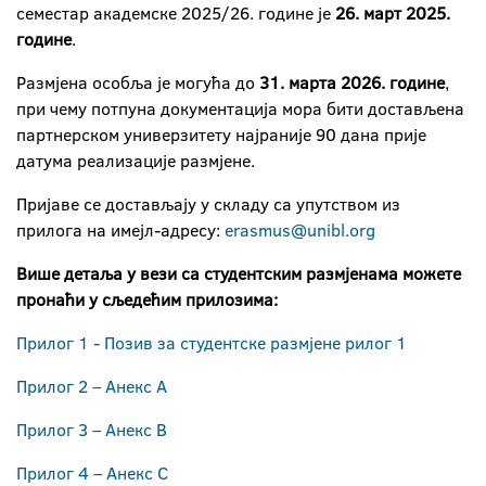
семестар академске 2025/26. године је
26. март 2025.
године
.
Размјена особља је могућа до
31. марта 2026. године
,
при чему потпуна документација мора бити достављена
партнерском универзитету најраније 90 дана прије
датума реализације размјене.
Пријаве се достављају у складу са упутством из
прилога на имејл-адресу:
erasmus@unibl.org
Више детаља у вези са студентским размјенама можете
пронаћи у сљедећим прилозима:
Прилог 1 - Позив за студентске размјене рилог 1
Прилог 2 – Анекс А
Прилог 3 – Анекс В
Прилог 4 – Анекс С