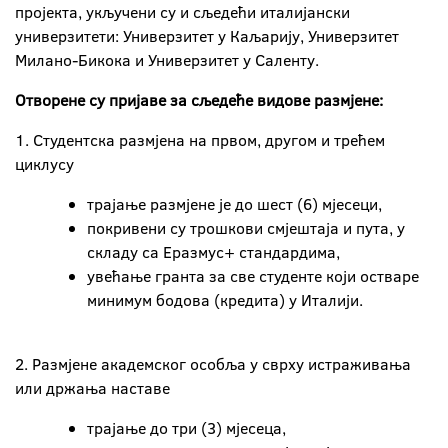
пројекта, укључени су и сљедећи италијански
универзитети: Универзитет у Каљарију, Универзитет
Милано-Бикока и Универзитет у Саленту.
Отворене су пријаве за сљедеће видове размјене:
1. Студентска размјена на првом, другом и трећем
циклусу
трајање размјене је до шест (6) мјесеци,
покривени су трошкови смјештаја и пута, у
складу са Еразмус+ стандардима,
увећање гранта за све студенте који остваре
минимум бодова (кредита) у Италији.
2. Размјене академског особља у сврху истраживања
или држања наставе
трајање до три (3) мјесеца,