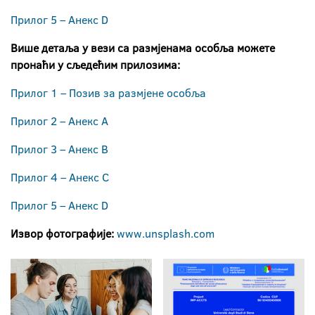
Прилог 5 – Анекс D
Више детаља у вези са размјенама особља можете
пронаћи у сљедећим прилозима:
Прилог 1 – Позив за размјене особља
Прилог 2 – Анекс А
Прилог 3 – Анекс B
Прилог 4 – Анекс C
Прилог 5 – Анекс D
Извор фотографије:
www.unsplash.com