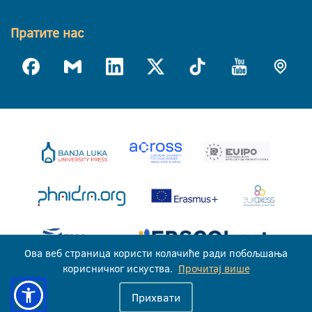
Пратите нас
Ова веб страница користи колачиће ради побољшања
корисничког искуства.
Прочитај више
Универзитет у Бањој Луци © 2026
Прихвати
Сва права задржана