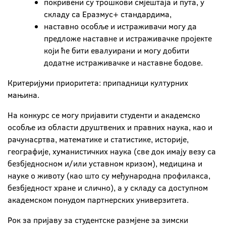
покривени су трошкови смјештаја и пута, у
складу са Еразмус+ стандардима,
наставно особље и истраживачи могу да
предложе наставне и истраживачке пројекте
који ће бити евалуирани и могу добити
додатне истраживачке и наставне бодове.
Критеријуми приоритета: припадници културних
мањина.
На конкурс се могу пријавити студенти и академско
особље из области друштвених и правних наука, као и
рачунасртва, математике и статистике, историје,
географије, хуманистичких наука (све док имају везу са
безбједносном и/или уставном кризом), медицина и
науке о животу (као што су међународна профилакса,
безбједност хране и слично), а у складу са доступном
академском понудом партнерских универзитета.
Рок за пријаву за студентске размјене за зимски