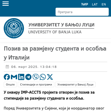
ЋИР
LAT
EN
Позив за размјену студента и особља
у Италији
06. март 2025. 13:04:18
Опште
Стипендије и програми
Универзитет у Бањој Луци
У оквиру
IMP
-
ACCTS
пројекта отворен је позив за
стипендије за размјену студената и особља.
Поред Универзитета у Сијени, који је координатор овог