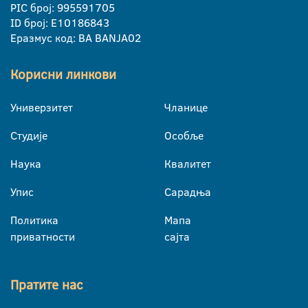
PIC број: 995591705
ID број: E10186843
Еразмус код: BA BANJA02
Корисни линкови
Универзитет
Чланице
Студије
Особље
Наука
Квалитет
Упис
Сарадња
Политика
Мапа
приватности
сајта
Пратите нас